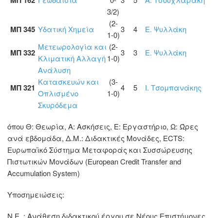
ΜΠ 162
3/2)
(2-
ΜΠ 345
Υδατική Χημεία
3
4
Ε. Ψυλλάκη
1-0)
Μετεωρολογία και
(2-
ΜΠ 332
3
3
Ε. Ψυλλάκη
Κλιματική Αλλαγή
1-0)
Ανάλυση
Κατασκευών και
(3-
ΜΠ 321
4
5
Ι. Τσομπανάκης
Οπλισμένο
1-0)
Σκυρόδεμα
όπου Θ: Θεωρία, Α: Ασκήσεις, Ε: Εργαστήριο, Ω: Ώρες
ανά εβδομάδα, Δ.Μ.: Διδακτικές Μονάδες, ECTS:
Ευρωπαϊκό Σύστημα Μεταφοράς και Συσσώρευσης
Πιστωτικών Μονάδων (European Credit Transfer and
Accumulation System)
Υποσημειώσεις:
Ν.Ε. : Ανάθεση διδακτικού έργου σε Νέους Επιστήμονες