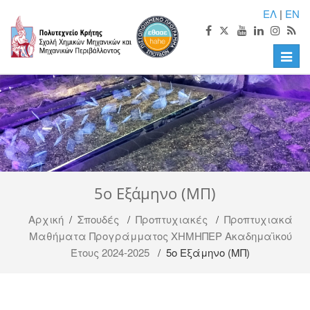
ΕΛ
|
EN
Toggle
naviga
5ο Εξάμηνο (ΜΠ)
Αρχική
/
Σπουδές
/
Προπτυχιακές
/
Προπτυχιακά
Μαθήματα Προγράμματος ΧΗΜΗΠΕΡ Ακαδημαϊκού
Έτους 2024-2025
/ 5ο Εξάμηνο (ΜΠ)