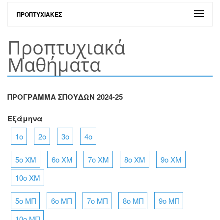
ΠΡΟΠΤΥΧΙΑΚΈΣ
Προπτυχιακά
Μαθήματα
ΠΡΟΓΡΑΜΜΑ ΣΠΟΥΔΩΝ 2024-25
Εξάμηνα
1o
2o
3o
4o
5o ΧΜ
6o ΧΜ
7o ΧΜ
8o ΧΜ
9o ΧΜ
10o ΧΜ
5o ΜΠ
6o ΜΠ
7o ΜΠ
8o ΜΠ
9o ΜΠ
10o ΜΠ