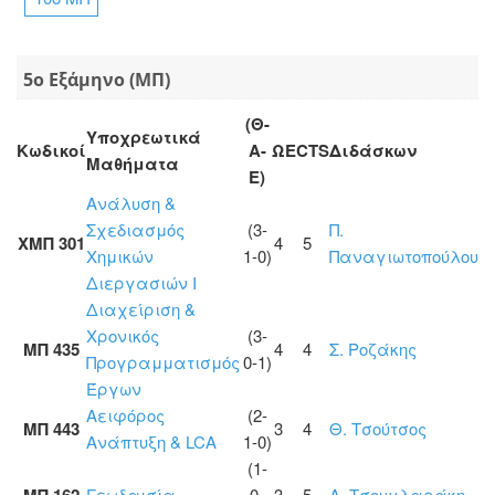
5ο Εξάμηνο (ΜΠ)
(Θ-
Υποχρεωτικά
Κωδικοί
Α-
Ω
ECTS
Διδάσκων
Μαθήματα
Ε)
Ανάλυση &
Σχεδιασμός
(3-
Π.
ΧΜΠ 301
4
5
Χημικών
1-0)
Παναγιωτοπούλου
Διεργασιών Ι
Διαχείριση &
Χρονικός
(3-
ΜΠ 435
4
4
Σ. Ροζάκης
Προγραμματισμός
0-1)
Έργων
Αειφόρος
(2-
ΜΠ 443
3
4
Θ. Τσούτσος
Ανάπτυξη & LCA
1-0)
(1-
Γεωδαισία
0-
3
5
Α. Τσουχλαράκη