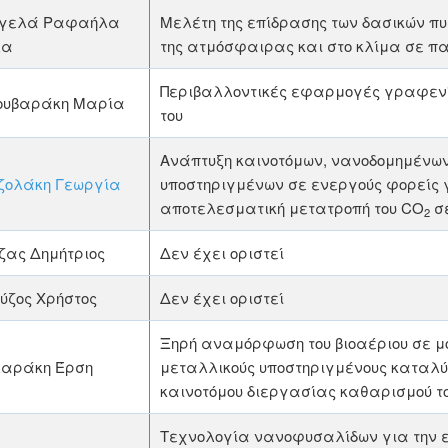
γελά Ραφαήλα
Μελέτη της επίδρασης των δασικών π
λα
της ατμόσφαιρας και στο κλίμα σε π
Περιβαλλοντικές εφαρμογές γραφεν
ουβαράκη Μαρία
του
Ανάπτυξη καινοτόμων, νανοδομημένων 
ζολάκη Γεωργία
υποστηριγμένων σε ενεργούς φορείς 
αποτελεσματική μετατροπή του CO
σε
2
ζας Δημήτριος
Δεν έχει οριστεί
ύζος Χρήστος
Δεν έχει οριστεί
Ξηρή αναμόρφωση του βιοαέριου σε μον
λαράκη Έρση
μεταλλικούς υποστηριγμένους καταλύ
καινοτόμου διεργασίας καθαρισμού τ
Τεχνολογία νανοφυσαλίδων για την