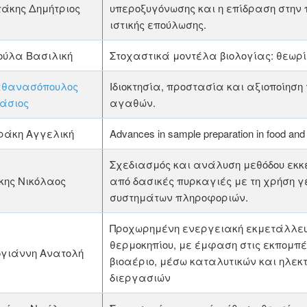
τάκης Δημήτριος
υπεροξυγόνωσης και η επίδραση στην
ιστικής επούλωσης.
ούλα Βασιλική
Στοχαστικά μοντέλα βιολογίας: θεωρ
θανασόπουλος
Ιδιοκτησία, προστασία και αξιοποίηση
άσιος
αγαθών.
ράκη Αγγελική
Advances in sample preparation in food and
Σχεδιασμός και ανάλυση μεθόδου εκκ
κης Νικόλαος
από δασικές πυρκαγιές με τη χρήση
συστημάτων πληροφοριών.
Προχωρημένη ενεργειακή εκμετάλλευ
θερμοκηπίου, με έμφαση στις εκπομπ
ογιάννη Ανατολή
βιοαέριο, μέσω καταλυτικών και ηλεκ
διεργασιών