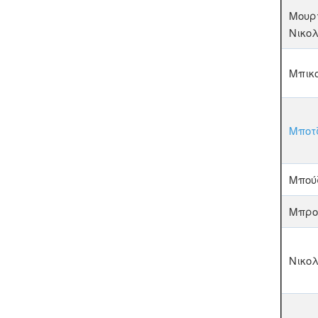
Μουρ
Νικο
Μπικ
Μποτ
Μπού
Μπρο
Νικο