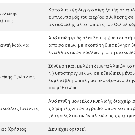
Καταλυτικές διεργασίες ξηρής αναμ
ουλάκης
εμπλουτισμός του αερίου σύνθεσης σε
άσιος
αντίδρασης μετατόπισης του CO με υδ
Ανάπτυξη ενός ολοκληρωμένου συστήμ
αντή Ιωάννα
αποφάσεων με σκοπό τη διερεύνηση β
εναλλακτικών λύσεων για τη διακυβέ
Σύνθεση και μελέτη διμεταλλικών καταλ
Ni) υποστηριγμένων σε εξειδικευμένου
μάκης Γεώργιος
ευμετάβλητο πλεγματικό οξυγόνο στ
του μεθανίου
Ανάπτυξη μοντέλου κυκλικής διαχείρισ
ακούλας Ιωάννης
χρήση τεχνητών υγροβιότοπων και π
εδαφοβελτιωτικών υλικών με εφαρμο
μας Χρήστος
Δεν έχει οριστεί