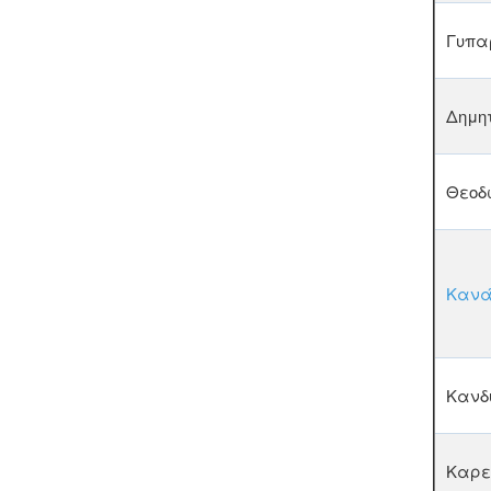
Γυπα
Δημη
Θεοδ
Κανά
Κανδυ
Καρε