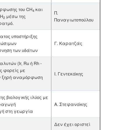
όρφωσης του CH
και
4
Π.
 H
μέσω της
2
Παναγιωτοπούλου
ρατμό.
ατος υποστήριξης
ιώσιμων
Γ. Καρατζάς
ρνηση των υδάτων
υτών (Ir, Ru ή Rh -
ς φορείς με
Ι. Γεντεκάκης
ην ξηρή αναμόρφωση
ης βιολογικής ιλύος με
αραγωγή
Α. Στεφανάκης
γή στη γεωργία
Δεν έχει οριστεί