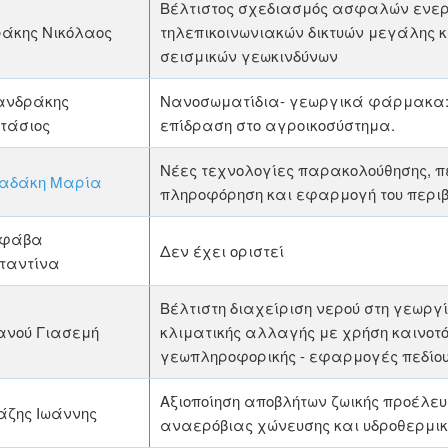
Βέλτιστος σχεδιασμός ασφαλών ενερ
άκης Νικόλαος
τηλεπικοινωνιακών δικτυών μεγάλης 
σεισμικών γεωκινδύνων
νδράκης
Νανοσωματίδια- γεωργικά φάρμακα:
τάσιος
επίδραση στο αγροικοσύστημα.
Νέες τεχνολογίες παρακολούθησης, π
αδάκη Μαρία
πληροφόρηση και εφαρμογή του περιβα
ιφάβα
Δεν έχει οριστεί
ταντίνα
Βέλτιστη διαχείριση νερού στη γεωργί
ανού Γιασεμή
κλιματικής αλλαγής με χρήση καινοτ
γεωπληροφορικής - εφαρμογές πεδίου
Αξιοποίηση αποβλήτων ζωικής προέλευ
άζης Ιωάννης
αναερόβιας χώνευσης και υδροθερμι