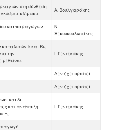
υρκαγιών στη σύνθεση
Α. Βουλγαράκης
αγκόσμια κλίμακα
ίου και παραγώγων
Ν.
Ξεκουκουλωτάκης
καταλυτών Ir και Ru,
για την
Ι. Γεντεκάκης
 μεθάνιο.
Δεν έχει οριστεί
Δεν έχει οριστεί
ο- και δι-
τες και ανάπτυξη
Ι. Γεντεκάκης
ου H
.
2
 επαγωγή