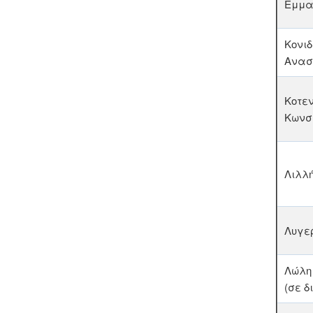
Εμμα
Κονιδ
Ανασ
Κοτεν
Κωνσ
Λιλλή
Λυγε
Λώλη
(σε δ