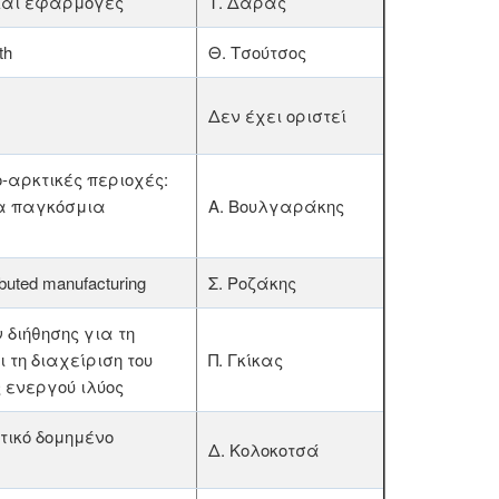
 και εφαρμογές
Τ. Δάρας
th
Θ. Τσούτσος
Δεν έχει οριστεί
-αρκτικές περιοχές:
α παγκόσμια
Α. Βουλγαράκης
ributed manufacturing
Σ. Ροζάκης
διήθησης για τη
τη διαχείριση του
Π. Γκίκας
 ενεργού ιλύος
τικό δομημένο
Δ. Κολοκοτσά