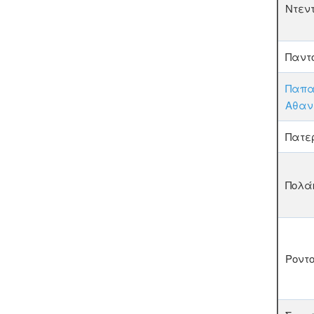
Ντεν
Παντ
Παπα
Αθαν
Πατε
Πολά
Ροντ