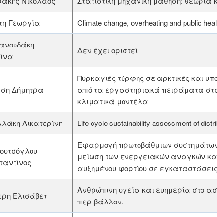
ράκης Νικόλαος
Στατιστική μηχανική μάθηση: θεωρία
τη Γεωργία
Climate change, overheating and public heal
ιανουδάκη
Δεν έχει οριστεί
τίνα
Πυρκαγιές τύρφης σε αρκτικές και υπο
ση Δήμητρα
από τα εργαστηριακά πειράματα στ
κλιματικά μοντέλα
λλάκη Αικατερίνη
Life cycle sustainability assessment of dist
Εφαρμογή πρωτοβάθμιων συστημάτων 
ουτσόγλου
μείωση των ενεργειακών αναγκών και 
ταντίνος
αυξημένου φορτίου σε εγκαταστάσεις
Ανθρώπινη υγεία και ευημερία στο ασ
ερη Ελισάβετ
περιβάλλον.