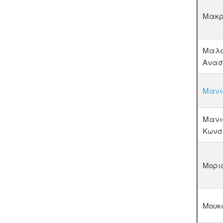
Μακρ
Μαλα
Ανασ
Μανι
Μαν
Κωνσ
Μορι
Μουκ