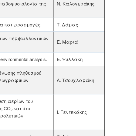
 παθοφυσιολογία της
Ν. Καλογεράκης
ία και εφαρμογές.
Τ. Δάρας
 των περιβαλλοντικών
Ε. Μαριά
 environmental analysis.
Ε. Ψυλλάκη
ένωσης πληθυσμού
 γεωγραφικών
Α. Τσουχλαράκη
ση αερίων του
ές CO
και στο
2
Ι. Γεντεκάκης
τρολυτικών