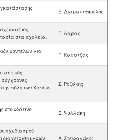
 εγκατάστασης
Ε. Διαμαντόπουλος
 σχεδιασμός,
Τ. Δάρας
στασία στα σχολεία.
κών μοντέλων για
Γ. Καρατζάς
ι αστικός
ε σύγχρονες
Σ. Ροζάκης
στην πόλη των Χανίων
ς στο υδάτινο
Ε. Ψυλλάκη
μου σχεδιασμού
ή διαχείριση υγρών
Α. Στεφανάκης