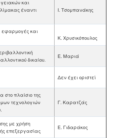
γειακών και
κλίμακας έναντι
Ι. Τσομπανάκης
 εφαρμογές και
Κ. Χρυσικόπουλος
εριβαλλοντική
Ε. Μαριά
λλοντικού δικαίου.
Δεν έχει οριστεί
α στο πλαίσιο της
όμων τεχνολογιών
Γ. Καρατζάς
.
σης με χρήση
Ε. Γιδαράκος
κής επεξεργασίας