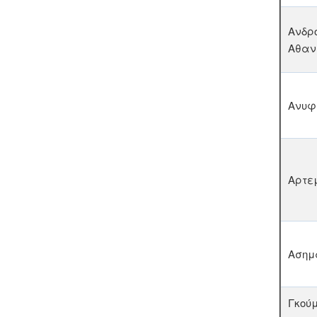
Ανδρ
Αθαν
Ανυφ
Αρτε
Ασημ
Γκού