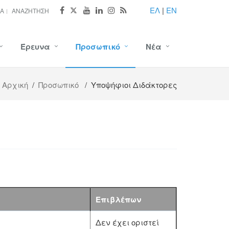
ΕΛ
|
EN
ΊΑ
ΑΝΑΖΉΤΗΣΗ
Έρευνα
Προσωπικό
Νέα
Αρχική
/
Προσωπικό
/ Υποψήφιοι Διδάκτορες
Επιβλέπων
Δεν έχει οριστεί