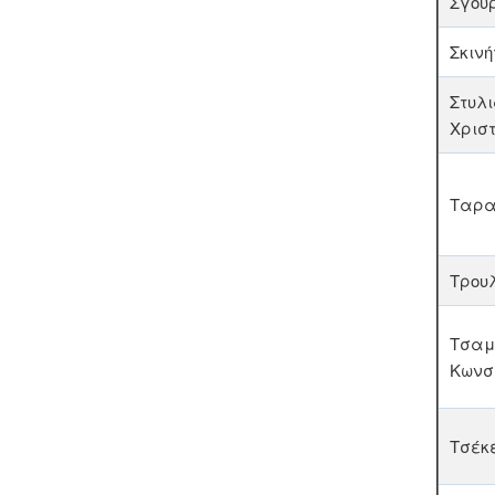
Σγου
Σκινή
Στυλ
Χρισ
Ταρα
Τρου
Τσαμ
Κωνσ
Τσέκ