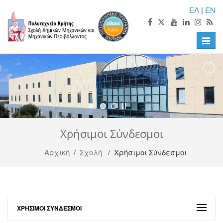
ΕΛ
|
EN
Toggle
naviga
Χρήσιμοι Σύνδεσμοι
Αρχική
/
Σχολή
/ Χρήσιμοι Σύνδεσμοι
ΧΡΉΣΙΜΟΙ ΣΎΝΔΕΣΜΟΙ