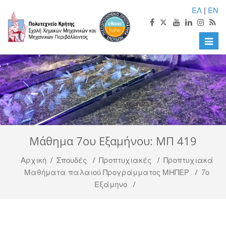
ΕΛ
|
EN
Toggle
naviga
Μάθημα 7ου Εξαμήνου: ΜΠ 419
Αρχική
/
Σπουδές
/
Προπτυχιακές
/
Προπτυχιακά
Μαθήματα παλαιού Προγράμματος ΜΗΠΕΡ
/
7ο
Εξάμηνο
/