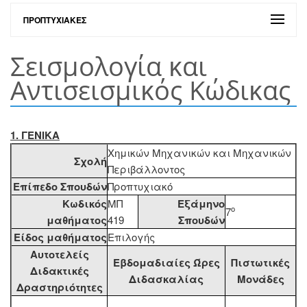
ΠΡΟΠΤΥΧΙΑΚΈΣ
Σεισμολογία και
Αντισεισμικός Κώδικας
1. ΓΕΝΙΚΑ
Χημικών Μηχανικών και Μηχανικών
Σχολή
Περιβάλλοντος
Επίπεδο Σπουδών
Προπτυχιακό
Κωδικός
ΜΠ
Εξάμηνο
ο
7
μαθήματος
419
Σπουδών
Είδος μαθήματος
Επιλογής
Αυτοτελείς
Εβδομαδιαίες Ώρες
Πιστωτικές
Διδακτικές
Διδασκαλίας
Μονάδες
Δραστηριότητες