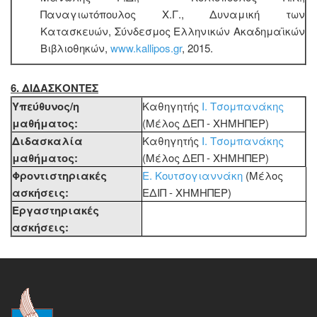
Παναγιωτόπουλος Χ.Γ., Δυναμική των
Κατασκευών, Σύνδεσμος Ελληνικών Ακαδημαϊκών
Βιβλιοθηκών,
www.kallipos.gr
, 2015.
6. ΔΙΔΑΣΚΟΝΤΕΣ
Υπεύθυνος/η
Καθηγητής
Ι. Τσομπανάκης
μαθήματος:
(Μέλος ΔΕΠ - ΧΗΜΗΠΕΡ)
Διδασκαλία
Καθηγητής
Ι. Τσομπανάκης
μαθήματος:
(Μέλος ΔΕΠ - ΧΗΜΗΠΕΡ)
Φροντιστηριακές
Ε. Κουτσογιαννάκη
(Μέλος
ασκήσεις:
ΕΔΙΠ - ΧΗΜΗΠΕΡ)
Εργαστηριακές
ασκήσεις: