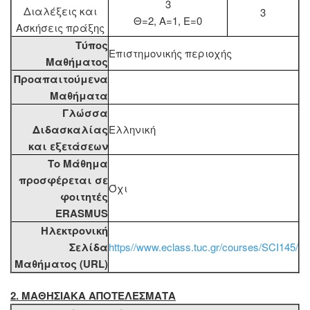
3
Διαλέξεις και
3
Θ=2, Α=1, Ε=0
Ασκήσεις πράξης
Τύπος
Επιστημονικής περιοχής
Μαθήματος
Προαπαιτούμενα
Μαθήματα
Γλώσσα
Διδασκαλίας
Ελληνική
και εξετάσεων
Το Μάθημα
προσφέρεται σε
Όχι
φοιτητές
ERASMUS
Ηλεκτρονική
Σελίδα
https//www.eclass.tuc.gr/courses/SCI145/
Μαθήματος (URL)
2. MΑΘΗΣΙΑΚΑ ΑΠΟΤΕΛΕΣΜΑΤΑ