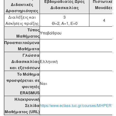
Εβδομαδιαίες Ώρες
Πιστωτικές
Διδακτικές
Διδασκαλίας
Μονάδες
Δραστηριότητες
Διαλέξεις και
3
4
Aσκήσεις πράξης
Θ=2, Α=1, Ε=0
Τύπος
Υποβάθρου
Μαθήματος
Προαπαιτούμενα
Μαθήματα
Γλώσσα
Διδασκαλίας
Ελληνική
και εξετάσεων
Το Μάθημα
προσφέρεται σε
Ναι
φοιτητές
ERASMUS
Ηλεκτρονική
Σελίδα
https//www.eclass.tuc.gr/courses/MHPER19
Μαθήματος (URL)