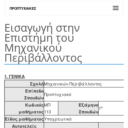
ΠΡΟΠΤΥΧΙΑΚΈΣ
Εισαγωγή στην
Επιστήμη του
Μηχανικού
Περιβάλλοντος
1. ΓΕΝΙΚΑ
Σχολή
Μηχανικών Περιβάλλοντος
Επίπεδο
Προπτυχιακό
Σπουδών
Κωδικός
ΜΠ
Εξάμηνο
ο
1
μαθήματος
113
Σπουδών
Είδος μαθήματος
Υποχρεωτικό
Αυτοτελείς