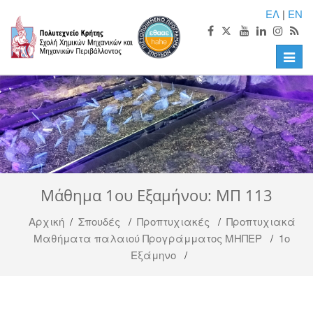
ΕΛ
|
EN
Toggle
naviga
Μάθημα 1ου Εξαμήνου: ΜΠ 113
Αρχική
/
Σπουδές
/
Προπτυχιακές
/
Προπτυχιακά
Μαθήματα παλαιού Προγράμματος ΜΗΠΕΡ
/
1ο
Εξάμηνο
/