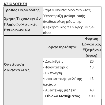
ΑΞΙΟΛΟΓΗΣΗ
Τρόπος Παράδοσης
Στην αίθουσα διδασκαλίας
Υποστήριξη μαθησιακής
Χρήση Τεχνολογιών
διαδικασίας μέσω της
Πληροφορίας και
ηλεκτρονικής πλατφόρμας e-
Επικοινωνιών
class
Φόρτος
Εργασίας
Δραστηριότητα
Εξαμήνου
(ώρες)
- Διαλέξεις
26
Οργάνωση
- Φροντιστήριο
13
Διδασκαλίας
- Εκπόνηση
προαιρετικής μελέτης
13
(project)
- Αυτοτελής μελέτη
48
Σύνολο Μαθήματος
100