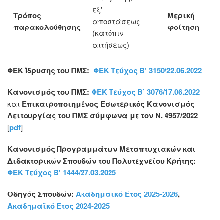
εξ'
Τρόπος
Μερική
αποστάσεως
παρακολούθησης
φοίτηση
(κατόπιν
αιτήσεως)
ΦΕΚ Ίδρυσης του ΠΜΣ:
ΦΕΚ Τεύχος B’ 3150/22.06.2022
Κανονισμός του ΠΜΣ:
ΦΕΚ Τεύχος B’ 3076/17.06.2022
και
Επικαιροποιημένος Εσωτερικός Κανονισμός
Λειτουργίας του ΠΜΣ σύμφωνα με τον Ν. 4957/2022
[
pdf
]
Κανονισμός Προγραμμάτων Μεταπτυχιακών και
Διδακτορικών Σπουδών του Πολυτεχνείου Κρήτης:
ΦΕΚ Τεύχος Β' 1444/27.03.2025
Οδηγός Σπουδών:
Ακαδημαϊκό Έτος 2025-2026
,
Ακαδημαϊκό Έτος 2024-2025