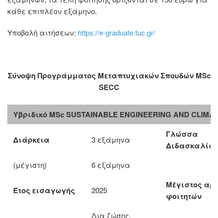
κάθε επιπλέον εξάμηνο.
Υποβολή αιτήσεων:
https://e-graduate.tuc.gr/
Σύνοψη Προγράμματος Μεταπτυχιακών Σπουδών MSc
SECC
Υβριδικό MSc SUSTAINABLE ENGINEERING AND CLIMA
Γλώσσα
Διάρκεια
3 εξάμηνα
Διδασκαλία
(μέγιστη)
6 εξάμηνα
Μέγιστος αρ.
Έτος εισαγωγής
2025
φοιτητών
Δια ζώσης,