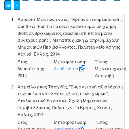
89
»
Αντωνία Μαντωνανάκη, "Έρευνα απομάκρυνσης
Cu(II) και Pb(II) από υδατικό διάλυμα με χρήση
βιοεξανθρακώματος (biochar) σε πειράματα
συνεχούς ροής", Μεταπτυχιακή Διατριβή, Σχολή
Μηχανικών Περιβάλλοντος, Πολυτεχνείο Κρήτης,
Χανιά, Ελλάς, 2014
Έτος
Μεταφόρτωση:
Τύπος:
δημοσίευσης:
Αποθετήριο
Μεταπτυχιακή
2014
Διατριβή
Χαράλαμπος Τσαγδής, "Ενεργειακή αξιολόγηση
τεχνικών ανάπλασης εξωτερικών χώρων",
Διπλωματική Εργασία, Σχολή Μηχανικών
Περιβάλλοντος, Πολυτεχνείο Κρήτης, Χανιά,
Ελλάς, 2014
Έτος
Μεταφόρτωση:
Τύπος:
δημοσίευσης:
Αποθετήριο
Διπλωματική