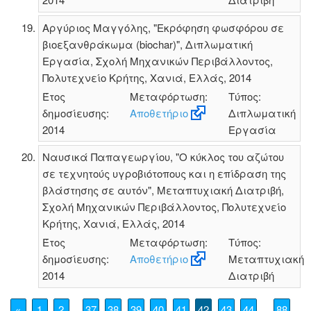
Αργύριος Μαγγόλης, "Εκρόφηση φωσφόρου σε
βιοεξανθράκωμα (biochar)", Διπλωματική
Εργασία, Σχολή Μηχανικών Περιβάλλοντος,
Πολυτεχνείο Κρήτης, Χανιά, Ελλάς, 2014
Έτος
Μεταφόρτωση:
Τύπος:
δημοσίευσης:
Αποθετήριο
Διπλωματική
2014
Εργασία
Ναυσικά Παπαγεωργίου, "Ο κύκλος του αζώτου
σε τεχνητούς υγροβιότοπους και η επίδραση της
βλάστησης σε αυτόν", Μεταπτυχιακή Διατριβή,
Σχολή Μηχανικών Περιβάλλοντος, Πολυτεχνείο
Κρήτης, Χανιά, Ελλάς, 2014
Έτος
Μεταφόρτωση:
Τύπος:
δημοσίευσης:
Αποθετήριο
Μεταπτυχιακή
2014
Διατριβή
«
1
2
37
38
39
40
41
42
43
44
88