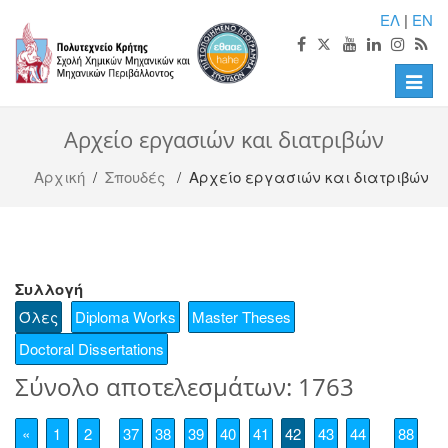
ΕΛ
|
EN
Toggle
naviga
Αρχείο εργασιών και διατριβών
Αρχική
/
Σπουδές
/ Αρχείο εργασιών και διατριβών
Συλλογή
Όλες
Diploma Works
Master Theses
Doctoral Dissertations
Σύνολο αποτελεσμάτων: 1763
«
1
2
37
38
39
40
41
42
43
44
88