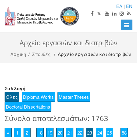
ΕΛ
|
EN
Toggle
naviga
Αρχείο εργασιών και διατριβών
Αρχική
/
Σπουδές
/ Αρχείο εργασιών και διατριβών
Συλλογή
Όλες
Diploma Works
Master Theses
Doctoral Dissertations
Σύνολο αποτελεσμάτων: 1763
«
1
2
18
19
20
21
22
23
24
25
88