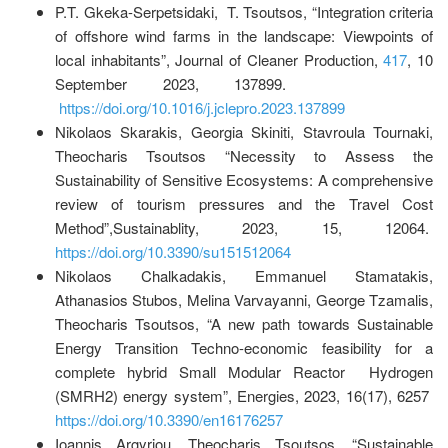
P.T. Gkeka-Serpetsidaki, T. Tsoutsos, “Integration criteria
of offshore wind farms in the landscape: Viewpoints of
local inhabitants”, Journal of Cleaner Production,
417
, 10
September 2023, 137899.
https://doi.org/10.1016/j.jclepro.2023.137899
Nikolaos Skarakis, Georgia Skiniti, Stavroula Tournaki,
Theocharis Tsoutsos “Necessity to Assess the
Sustainability of Sensitive Ecosystems: A comprehensive
review of tourism pressures and the Travel Cost
Method”,Sustainablity, 2023, 15, 12064.
https://doi.org/10.3390/su151512064
Nikolaos Chalkadakis, Emmanuel Stamatakis,
Athanasios Stubos, Melina Varvayanni, George Tzamalis,
Theocharis Tsoutsos, “A new path towards Sustainable
Energy Transition Techno-economic feasibility for a
complete hybrid Small Modular Reactor Hydrogen
(SMRH2) energy system”, Energies, 2023, 16(17), 6257
https://doi.org/10.3390/en16176257
Ioannis Argyriou, Theocharis Tsoutsos, “Sustainable