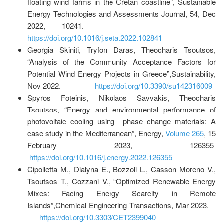
floating wind farms in the Cretan coastline”, Sustainable
Energy Technologies and Assessments Journal, 54, Dec
2022, 10241.
https://doi.org/10.1016/j.seta.2022.102841
Georgia Skiniti, Tryfon Daras, Theocharis Tsoutsos,
“Analysis of the Community Acceptance Factors for
Potential Wind Energy Projects in Greece”,Sustainability,
Nov 2022.
https://doi.org/10.3390/su142316009
Spyros Foteinis, Nikolaos Savvakis, Theocharis
Tsoutsos, “Energy and environmental performance of
photovoltaic cooling using phase change materials: A
case study in the Mediterranean”, Energy,
Volume 265
, 15
February 2023, 126355
https://doi.org/10.1016/j.energy.2022.126355
Cipolletta M., Dialyna E., Bozzoli L., Casson Moreno V.,
Tsoutsos T., Cozzani V., “Optimized Renewable Energy
Mixes: Facing Energy Scarcity in Remote
Islands”,Chemical Engineering Transactions, Mar 2023.
https://doi.org/10.3303/CET2399040