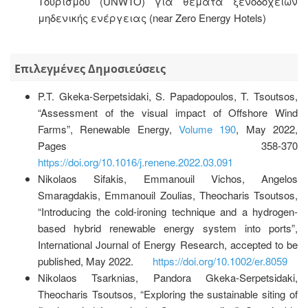
Tουρισμού (UNWTO) για θέματα ξενοδοχείων
μηδενικής ενέργειας (near Zero Energy Hotels)
Επιλεγμένες Δημοσιεύσεις
P.T. Gkeka-Serpetsidaki, S. Papadopoulos, T. Tsoutsos,
“Assessment of the visual impact of Offshore Wind
Farms”, Renewable Energy,
Volume 190
, May 2022,
Pages 358-370
https://doi.org/10.1016/j.renene.2022.03.091
Nikolaos Sifakis, Emmanouil Vichos, Angelos
Smaragdakis, Emmanouil Zoulias, Theocharis Tsoutsos,
“Introducing the cold-ironing technique and a hydrogen-
based hybrid renewable energy system into ports”,
International Journal of Energy Research, accepted to be
published, May 2022.
https://doi.org/10.1002/er.8059
Nikolaos Tsarknias, Pandora Gkeka-Serpetsidaki,
Theocharis Tsoutsos, “Exploring the sustainable siting of