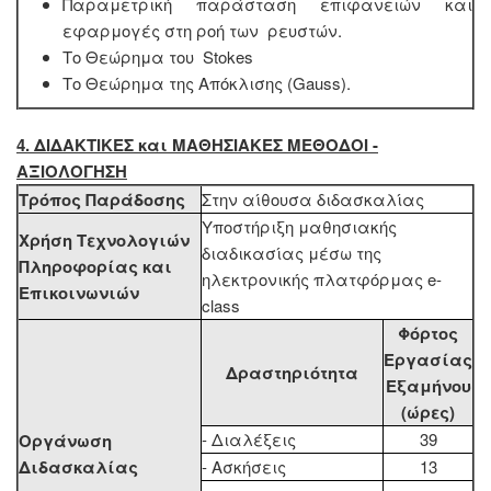
Παραμετρική παράσταση επιφανειών και
εφαρμογές στη ροή των ρευστών.
Το Θεώρημα του Stokes
Το Θεώρημα της Απόκλισης (Gauss).
4. ΔΙΔΑΚΤΙΚΕΣ και ΜΑΘΗΣΙΑΚΕΣ ΜΕΘΟΔΟΙ -
ΑΞΙΟΛΟΓΗΣΗ
Τρόπος Παράδοσης
Στην αίθουσα διδασκαλίας
Υποστήριξη μαθησιακής
Χρήση Τεχνολογιών
διαδικασίας μέσω της
Πληροφορίας και
ηλεκτρονικής πλατφόρμας e-
Επικοινωνιών
class
Φόρτος
Εργασίας
Δραστηριότητα
Εξαμήνου
(ώρες)
- Διαλέξεις
39
Οργάνωση
Διδασκαλίας
- Ασκήσεις
13