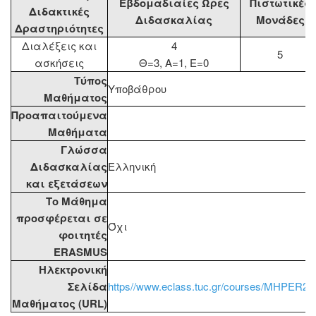
Εβδομαδιαίες Ώρες
Πιστωτικές
Διδακτικές
Διδασκαλίας
Μονάδες
Δραστηριότητες
Διαλέξεις και
4
5
ασκήσεις
Θ=3, Α=1, Ε=0
Τύπος
Υποβάθρου
Μαθήματος
Προαπαιτούμενα
Μαθήματα
Γλώσσα
Διδασκαλίας
Ελληνική
και εξετάσεων
Το Μάθημα
προσφέρεται σε
Όχι
φοιτητές
ERASMUS
Ηλεκτρονική
Σελίδα
https//www.eclass.tuc.gr/courses/MHPER29
Μαθήματος (URL)