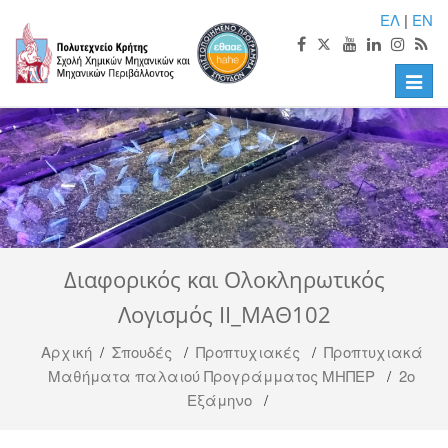
ΕΛ
|
EN
Toggle
naviga
Διαφορικός και Ολοκληρωτικός
Λογισμός ΙΙ_ΜΑΘ102
Αρχική
/
Σπουδές
/
Προπτυχιακές
/
Προπτυχιακά
Μαθήματα παλαιού Προγράμματος ΜΗΠΕΡ
/
2ο
Εξάμηνο
/