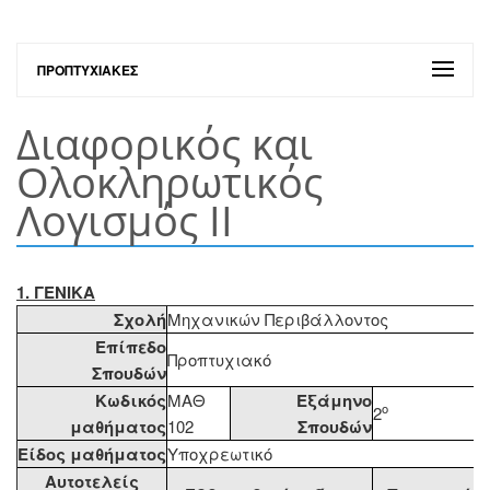
ΠΡΟΠΤΥΧΙΑΚΈΣ
Διαφορικός και
Ολοκληρωτικός
Λογισμός ΙΙ
1. ΓΕΝΙΚΑ
Σχολή
Μηχανικών Περιβάλλοντος
Επίπεδο
Προπτυχιακό
Σπουδών
Κωδικός
ΜΑΘ
Εξάμηνο
ο
2
μαθήματος
102
Σπουδών
Είδος μαθήματος
Υποχρεωτικό
Αυτοτελείς