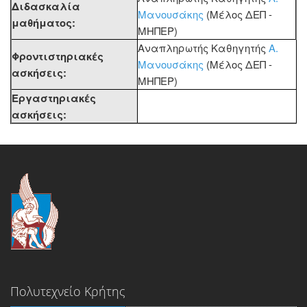
Διδασκαλία
Μανουσάκης
(Μέλος ΔΕΠ -
μαθήματος:
ΜΗΠΕΡ)
Αναπληρωτής Καθηγητής
Α.
Φροντιστηριακές
Μανουσάκης
(Μέλος ΔΕΠ -
ασκήσεις:
ΜΗΠΕΡ)
Εργαστηριακές
ασκήσεις:
Πολυτεχνείο Κρήτης