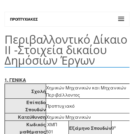
ΠΡΟΠΤΥΧΙΑΚΈΣ
Περιβαλλοντικό Δίκαιο
ΙΙ -Στοιχεία δικαίου
Δημόσιων Έργων
1. ΓΕΝΙΚΑ
Χημικών Μηχανικών και Μηχανικών
Σχολή
Περιβάλλοντος
Επίπεδο
Προπτυχιακό
Σπουδών
Κατεύθυνση
Χημικών Μηχανικών
Κωδικός
ΧΜΠ
ο
Εξάμηνο Σπουδών
9
μαθήματος
501