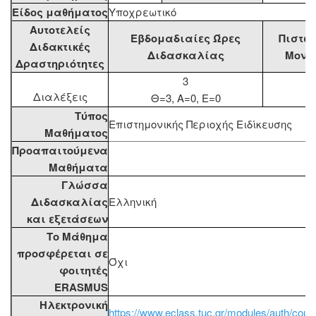
Είδος μαθήματος
Υποχρεωτικό
Αυτοτελείς
Εβδομαδιαίες Ώρες
Πιστωτ
Διδακτικές
Διδασκαλίας
Μονά
Δραστηριότητες
3
5
Διαλέξεις
Θ=3, Α=0, Ε=0
Τύπος
Επιστημονικής Περιοχής Ειδίκευσης
Μαθήματος
Προαπαιτούμενα
Μαθήματα
Γλώσσα
Διδασκαλίας
Ελληνική
και εξετάσεων
Το Μάθημα
προσφέρεται σε
Όχι
φοιτητές
ERASMUS
Ηλεκτρονική
https://www.eclass.tuc.gr/modules/auth/cou