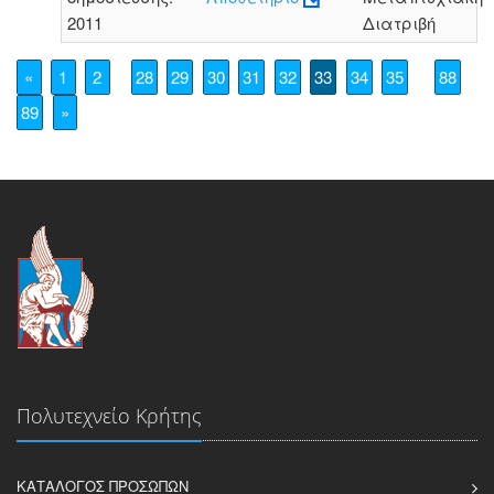
2011
Διατριβή
«
1
2
28
29
30
31
32
33
34
35
88
89
»
Πολυτεχνείο Κρήτης
ΚΑΤΆΛΟΓΟΣ ΠΡΟΣΏΠΩΝ