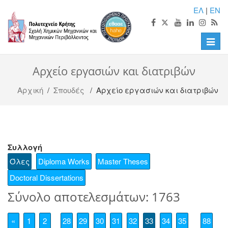
ΕΛ
|
EN
Toggle
naviga
Αρχείο εργασιών και διατριβών
Αρχική
/
Σπουδές
/ Αρχείο εργασιών και διατριβών
Συλλογή
Όλες
Diploma Works
Master Theses
Doctoral Dissertations
Σύνολο αποτελεσμάτων: 1763
«
1
2
28
29
30
31
32
33
34
35
88