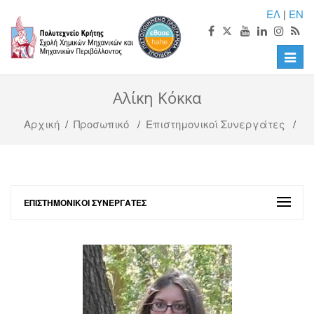
ΕΛ
|
EN
Toggle
naviga
Αλίκη Κόκκα
Αρχική
/
Προσωπικό
/
Επιστημονικοί Συνεργάτες
/
ΕΠΙΣΤΗΜΟΝΙΚΟΊ ΣΥΝΕΡΓΆΤΕΣ