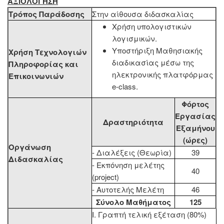
ΑΞΙΟΛΟΓΗΣΗ
Τρόπος Παράδοσης
Στην αίθουσα διδασκαλίας
Χρήση υπολογιστικών
λογισμικών.
Υποστήριξη Μαθησιακής
Χρήση Τεχνολογιών
διαδικασίας μέσω της
Πληροφορίας και
ηλεκτρονικής πλατφόρμας
Επικοινωνιών
e-class.
Φόρτος
Εργασίας
Δραστηριότητα
Εξαμήνου
(ώρες)
Οργάνωση
- Διαλέξεις (Θεωρία)
39
Διδασκαλίας
- Εκπόνηση μελέτης
40
(project)
- Αυτοτελής Μελέτη
46
Σύνολο Μαθήματος
125
Ι. Γραπτή τελική εξέταση (80%)