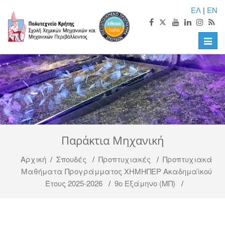
ΕΛ
|
EN
Toggle
naviga
Παράκτια Μηχανική
Αρχική
/
Σπουδές
/
Προπτυχιακές
/
Προπτυχιακά
Μαθήματα Προγράμματος ΧΗΜΗΠΕΡ Ακαδημαϊκού
Έτους 2025-2026
/
9ο Εξάμηνο (ΜΠ)
/