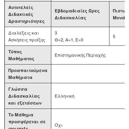
Αυτοτελείς
Εβδομαδιαίες Ώρες
Πιστωτ
Διδακτικές
Διδασκαλίας
Μονάδ
Δραστηριότητες
Διαλέξεις και
3
5
Ασκήσεις πράξης
Θ=2, Α=1, Ε=0
Τύπος
Επιστημονικής Περιοχής
Μαθήματος
Προαπαιτούμενα
Μαθήματα
Γλώσσα
Διδασκαλίας
Ελληνική
και εξετάσεων
Το Μάθημα
προσφέρεται σε
Όχι
φοιτητές