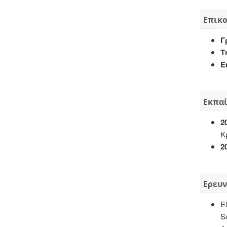
Επικ
Γ
Τ
E
Εκπα
2
Κ
2
Ερευν
Ε
So