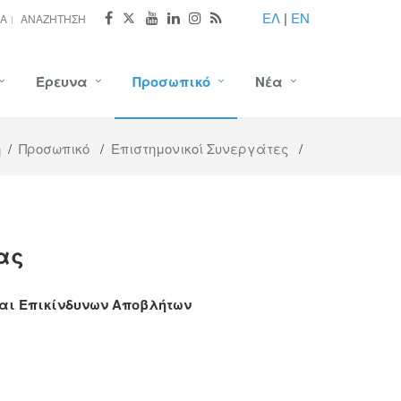
ΕΛ
|
EN
ΊΑ
ΑΝΑΖΉΤΗΣΗ
Έρευνα
Προσωπικό
Νέα
ή
/
Προσωπικό
/
Επιστημονικοί Συνεργάτες
/
ας
και Επικίνδυνων Αποβλήτων