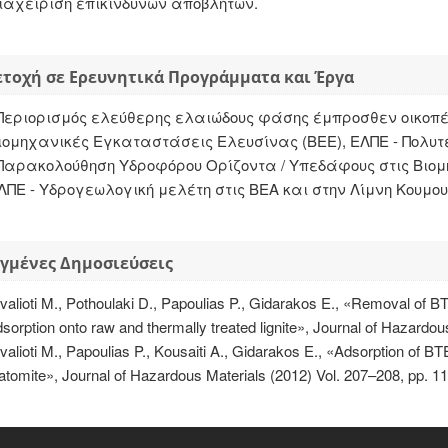
ιαχείριση επικίνδυνων αποβλήτων.
τοχή σε Ερευνητικά Προγράμματα και Έργα
Περιορισμός ελεύθερης ελαιώδους φάσης έμπροσθεν οικοπέ
ιομηχανικές Εγκαταστάσεις Ελευσίνας (ΒΕΕ), ΕΛΠΕ - Πολυτεχ
Παρακολούθηση Υδροφόρου Ορίζοντα / Υπεδάφους στις Βιο
ΛΠΕ - Υδρογεωλογική μελέτη στις ΒΕΑ και στην Λίμνη Κουμουν
γμένες Δημοσιεύσεις
ivalioti M., Pothoulaki D., Papoulias P., Gidarakos E., «Removal o
sorption onto raw and thermally treated lignite», Journal of Hazardou
valioti M., Papoulias P., Kousaiti A., Gidarakos E., «Adsorption of
atomite», Journal of Hazardous Materials (2012) Vol. 207–208, pp. 1