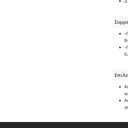
Δ
Συμμε
«
Β
«
Ε
Επιλε
A
ad
Ai
di