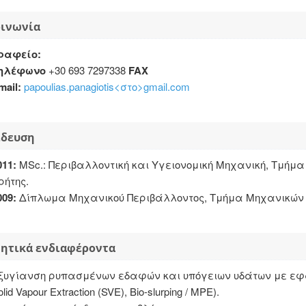
οινωνία
ραφείο:
ηλέφωνο
+30 693 7297338
FAX
mail:
papoulias.panagiotis<στο>gmail.com
ίδευση
011:
MSc.: Περιβαλλοντική και Υγειονομική Μηχανική, Τμήμ
ρήτης.
009:
Δίπλωμα Μηχανικού Περιβάλλοντος, Τμήμα Μηχανικών Π
ητικά ενδιαφέροντα
ξυγίανση ρυπασμένων εδαφών και υπόγειων υδάτων με εφαρμ
lid Vapour Extraction (SVE), Bio-slurping / MPE).