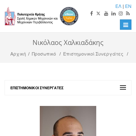
ΕΛ
|
EN
Toggle
naviga
Nικόλαος Χαλκιαδάκης
Αρχική
/
Προσωπικό
/
Επιστημονικοί Συνεργάτες
/
ΕΠΙΣΤΗΜΟΝΙΚΟΊ ΣΥΝΕΡΓΆΤΕΣ