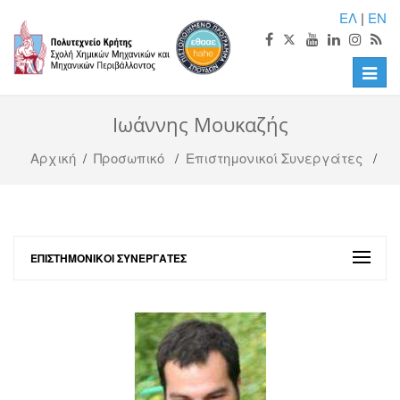
ΕΛ
|
EN
Toggle
naviga
Ιωάννης Μουκαζής
Αρχική
/
Προσωπικό
/
Επιστημονικοί Συνεργάτες
/
ΕΠΙΣΤΗΜΟΝΙΚΟΊ ΣΥΝΕΡΓΆΤΕΣ