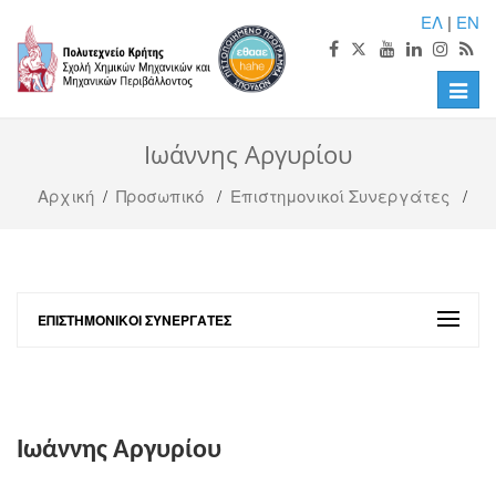
ΕΛ
|
EN
Toggle
naviga
Ιωάννης Αργυρίου
Αρχική
/
Προσωπικό
/
Επιστημονικοί Συνεργάτες
/
ΕΠΙΣΤΗΜΟΝΙΚΟΊ ΣΥΝΕΡΓΆΤΕΣ
Iωάννης Αργυρίου