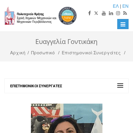
ΕΛ
|
EN
Toggle
naviga
Ευαγγελία Γοντικάκη
Αρχική
/
Προσωπικό
/
Επιστημονικοί Συνεργάτες
/
ΕΠΙΣΤΗΜΟΝΙΚΟΊ ΣΥΝΕΡΓΆΤΕΣ