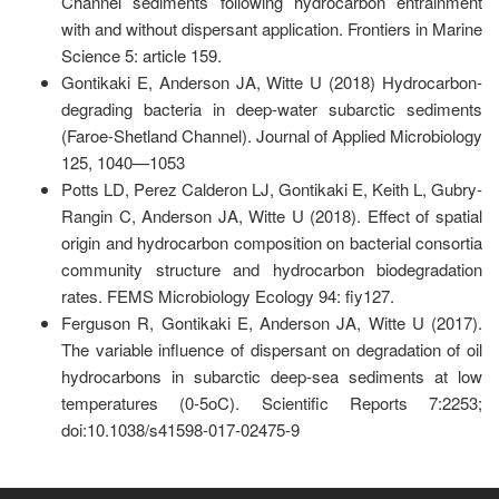
Channel sediments following hydrocarbon entrainment
with and without dispersant application. Frontiers in Marine
Science 5: article 159.
Gontikaki E, Anderson JA, Witte U (2018) Hydrocarbon-
degrading bacteria in deep-water subarctic sediments
(Faroe-Shetland Channel). Journal of Applied Microbiology
125, 1040—1053
Potts LD, Perez Calderon LJ, Gontikaki E, Keith L, Gubry-
Rangin C, Anderson JA, Witte U (2018). Effect of spatial
origin and hydrocarbon composition on bacterial consortia
community structure and hydrocarbon biodegradation
rates. FEMS Microbiology Ecology 94: fiy127.
Ferguson R, Gontikaki E, Anderson JA, Witte U (2017).
The variable influence of dispersant on degradation of oil
hydrocarbons in subarctic deep-sea sediments at low
temperatures (0-5oC). Scientific Reports 7:2253;
doi:10.1038/s41598-017-02475-9