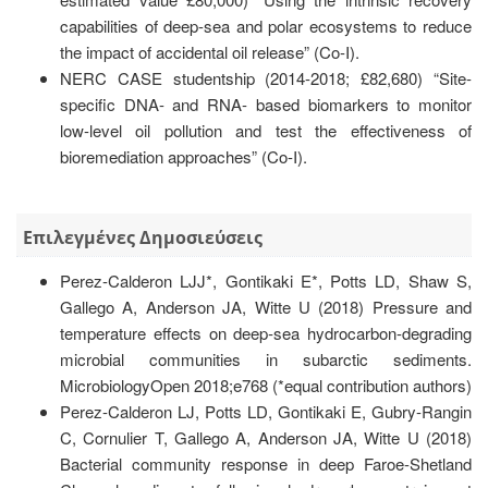
capabilities of deep-sea and polar ecosystems to reduce
the impact of accidental oil release” (Co-I).
NERC CASE studentship (2014-2018; £82,680) “Site-
specific DNA- and RNA- based biomarkers to monitor
low-level oil pollution and test the effectiveness of
bioremediation approaches” (Co-I).
Επιλεγμένες Δημοσιεύσεις
Perez-Calderon LJJ*, Gontikaki E*, Potts LD, Shaw S,
Gallego A, Anderson JA, Witte U (2018) Pressure and
temperature effects on deep‐sea hydrocarbon-degrading
microbial communities in subarctic sediments.
MicrobiologyOpen 2018;e768 (*equal contribution authors)
Perez-Calderon LJ, Potts LD, Gontikaki E, Gubry-Rangin
C, Cornulier T, Gallego A, Anderson JA, Witte U (2018)
Bacterial community response in deep Faroe-Shetland