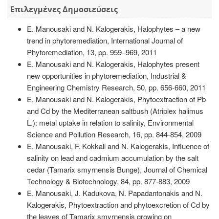
Επιλεγμένες Δημοσιεύσεις
E. Manousaki and N. Kalogerakis, Halophytes – a new
trend in phytoremediation, International Journal of
Phytoremediation, 13, pp. 959–969, 2011
E. Manousaki and N. Kalogerakis, Halophytes present
new opportunities in phytoremediation, Industrial &
Engineering Chemistry Research, 50, pp. 656-660, 2011
E. Manousaki and N. Kalogerakis, Phytoextraction of Pb
and Cd by the Mediterranean saltbush (Atriplex halimus
L.): metal uptake in relation to salinity, Environmental
Science and Pollution Research, 16, pp. 844-854, 2009
E. Manousaki, F. Kokkali and N. Kalogerakis, Influence of
salinity on lead and cadmium accumulation by the salt
cedar (Tamarix smyrnensis Bunge), Journal of Chemical
Technology & Biotechnology, 84, pp. 877-883, 2009
E. Manousaki, J. Kadukova, N. Papadantonakis and N.
Kalogerakis, Phytoextraction and phytoexcretion of Cd by
the leaves of Tamarix smyrnensis growing on