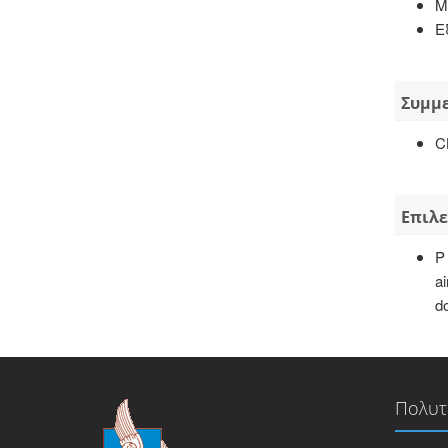
Μ
Ε
Συμμε
C
Επιλε
P
ai
d
Πολυτ