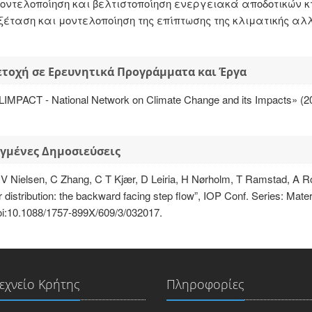
οντελοποίηση και βελτιστοποίηση ενεργειακά αποδοτικών κ
ξέταση και μοντελοποίηση της επίπτωσης της κλιματικής α
τοχή σε Ερευνητικά Προγράμματα και Έργα
LIMPACT - National Νetwork on Climate Change and its Impacts» (2
γμένες Δημοσιεύσεις
 V Nielsen, C Zhang, C T Kjær, D Leiria, H Nørholm, T Ramstad, A R
r distribution: the backward facing step flow”, IOP Conf. Series: Mate
oi:10.1088/1757-899X/609/3/032017.
εχνείο Κρήτης
Πληροφορίες