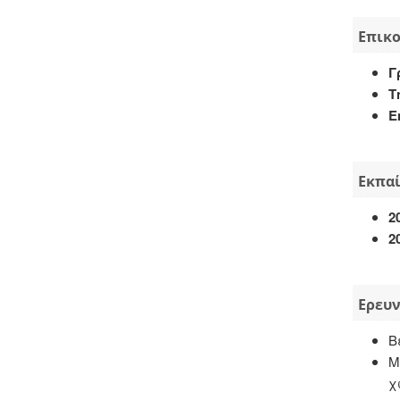
Επικ
Γ
Τ
E
Εκπα
2
2
Ερευν
Β
Μ
χ