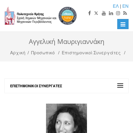
ΕΛ
|
EN
Toggle
naviga
Αγγελική Μαυριγιαννάκη
Αρχική
/
Προσωπικό
/
Επιστημονικοί Συνεργάτες
/
ΕΠΙΣΤΗΜΟΝΙΚΟΊ ΣΥΝΕΡΓΆΤΕΣ