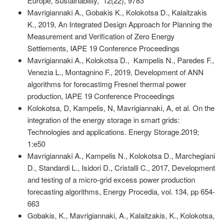
Europe, Sustainability, 12(22), 9783
Mavrigiannaki A., Gobakis K., Kolokotsa D., Kalaitzakis
K., 2019, An Integrated Design Approach for Planning the
Measurement and Verification of Zero Energy
Settlements, IAPE 19 Conference Proceedings
Mavrigiannaki A., Kolokotsa D., Kampelis N., Paredes F.,
Venezia L., Montagnino F., 2019, Development of ANN
algorithms for forecastimg Fresnel thermal power
production, IAPE 19 Conference Proceedings
Kolokotsa, D, Kampelis, N, Mavrigiannaki, A, et al. On the
integration of the energy storage in smart grids:
Technologies and applications. Energy Storage.2019;
1:e50
Mavrigiannaki A., Kampelis N., Kolokotsa D., Marchegiani
D., Standardi L., Isidori D., Cristalli C., 2017, Development
and testing of a micro-grid excess power production
forecasting algorithms, Energy Procedia, vol. 134, pp 654-
663
Gobakis, K., Mavrigiannaki, A., Kalaitzakis, K., Kolokotsa,