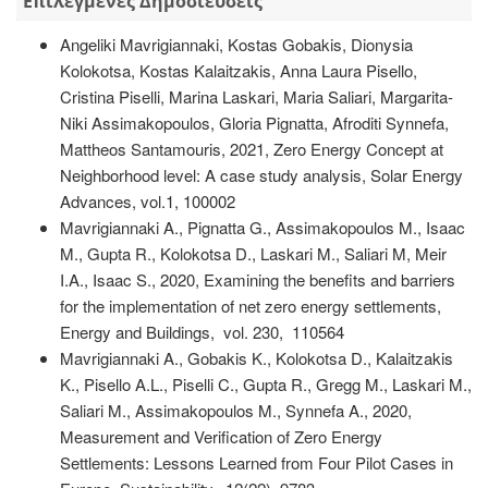
Επιλεγμένες Δημοσιεύσεις
Angeliki Mavrigiannaki, Kostas Gobakis, Dionysia
Kolokotsa, Kostas Kalaitzakis, Anna Laura Pisello,
Cristina Piselli, Marina Laskari, Maria Saliari, Margarita-
Niki Assimakopoulos, Gloria Pignatta, Afroditi Synnefa,
Mattheos Santamouris, 2021, Zero Energy Concept at
Neighborhood level: A case study analysis, Solar Energy
Advances, vol.1, 100002
Mavrigiannaki A., Pignatta G., Assimakopoulos M., Isaac
M., Gupta R., Kolokotsa D., Laskari M., Saliari M, Meir
I.A., Isaac S., 2020, Examining the benefits and barriers
for the implementation of net zero energy settlements,
Energy and Buildings, vol. 230, 110564
Mavrigiannaki A., Gobakis K., Kolokotsa D., Kalaitzakis
K., Pisello A.L., Piselli C., Gupta R., Gregg M., Laskari M.,
Saliari M., Assimakopoulos M., Synnefa A., 2020,
Measurement and Verification of Zero Energy
Settlements: Lessons Learned from Four Pilot Cases in