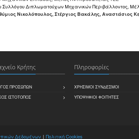
υ Συλλόγου Διπλωματούχων Μηχανικών Περιβάλλοντος, Μέ
θύμιος Νικολόπουλος, Στέργιος Βακάλης, Αναστάσιος 
εχνείο Κρήτης
Πληροφορίες
ΓΟΣ ΠΡΟΣΏΠΩΝ
ΧΡΉΣΙΜΟΙ ΣΎΝΔΕΣΜΟΙ
ΚΌΣ ΙΣΤΌΤΟΠΟΣ
ΥΠΟΨΉΦΙΟΙ ΦΟΙΤΗΤΈΣ
πικών Δεδομένων
Πολιτική Cookies