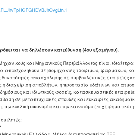
xYZkFLUhvTpHGFGHDVBJhOvgLfn.1
ρόκειται να δηλώσουν κατεύθυνση (4ου εξαμήνου).
Μηχανικούς και Μηχανικούς Περιβάλλοντος είναι ιδιαίτερα 
α απασχοληθούν σε βιομηχανίες τροφίμων, φαρμάκων, καυσ
ς δυνατότητες απασχόλησης σε συμβουλευτικές εταιρείες κ
ως η διαχείριση αποβλήτων, η προστασία υδάτινων και ατμο
ημόσιους και ιδιωτικούς φορείς, κατασκευαστικές εταιρείε
ρόσβαση σε μεταπτυχιακές σπουδές και ευκαιρίες ακαδημαϊκ
, την κυκλική οικονομία και την καινοτόμο επιχειρηματικότη
 ομιλητές:
Ρ
ών Μηχανικών Ελλάδας, Μέλος Αντιπροσωπείας ΤΕΕ