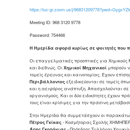
https://tuc-gr.zoom.us/j/96831209778?pwd=Gyg
Meeting ID: 968 3120 9778
Password: 754466
Η Ημερίδα αφορά κυρίως σε φοιτητές που π
Οι επαγγελματικές προοπτικές για Χημικούς 
και διεθνώς. Οι
Χημικοί Μηχανικοί
μπορούν ν
τομείς έρευνας και καινοτομίας. Έχουν επίση
Περιβάλλοντος
εξειδικεύονται σε τομείς όπ
και η αειφόρος ανάπτυξη. Απασχολούνται σε δ
οργανισμούς. Και οι δύο ειδικότητες έχουν π
τους είναι κρίσιμες για την πράσινη μετάβαση
Στην Ημερίδα θα συμμετάσχουν οι παρακάτω
Πέτρος Γκίκας
- Κοσμήτορας Σχολής ΧΗΜΗΠΕ
Άρης Γκορόγιας
- Πρόεδρος Συλλόγου Χημικ