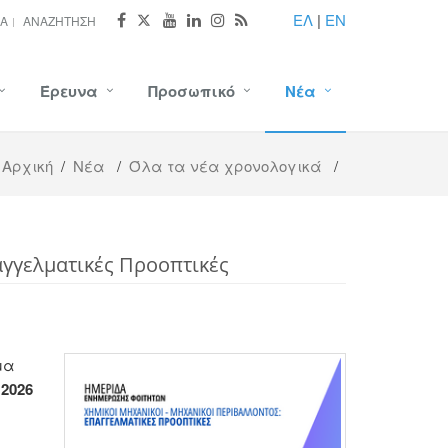
ΕΛ
|
EN
ΊΑ
ΑΝΑΖΉΤΗΣΗ
Έρευνα
Προσωπικό
Νέα
Αρχική
/
Νέα
/
Όλα τα νέα χρονολογικά
/
αγγελματικές Προοπτικές
μα
 2026