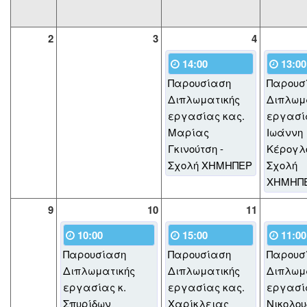
2
3
4
14:00
13:00
Παρουσίαση
Παρουσ
Διπλωματικής
Διπλωμ
εργασίας κας.
εργασία
Μαρίας
Ιωάννη
Γκινούτση -
Κέρογλο
Σχολή ΧΗΜΗΠΕΡ
Σχολή
ΧΗΜΗΠ
9
10
11
10:00
15:00
11:00
Παρουσίαση
Παρουσίαση
Παρουσ
Διπλωματικής
Διπλωματικής
Διπλωμ
εργασίας κ.
εργασίας κας.
εργασία
Σπυρίδων
Χαρίκλειας
Νικολο