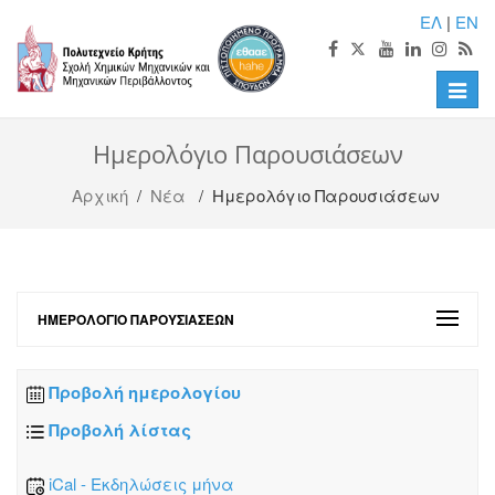
ΕΛ
|
EN
Toggle
naviga
Ημερολόγιο Παρουσιάσεων
Αρχική
/
Νέα
/ Ημερολόγιο Παρουσιάσεων
ΗΜΕΡΟΛΌΓΙΟ ΠΑΡΟΥΣΙΆΣΕΩΝ
Προβολή ημερολογίου
Προβολή λίστας
iCal - Εκδηλώσεις μήνα