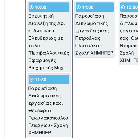
10:00
14:00
15:00
Ερευνητική
Παρουσίαση
Παρουσ
Διάλεξη της Δρ.
Διπλωματικής
Διπλωμ
κ. Αντωνίου
εργασίας κας.
εργασί
Ελευθερίας με
Πετρούλας
κας. Θ
τίτλο
Πλιάτσικα -
Ντομοπο
"Περιβαλλοντικές
Σχολή ΧΗΜΗΠΕΡ
Σχολή
Εφαρμογές
ΧΗΜΗΠ
Βιοχημικής Μηχ...
11:30
Παρουσίαση
Διπλωματικής
εργασίας κας.
Θεοδώρας
Γεωργακοπούλου-
Γεωργίου - Σχολή
ΧΗΜΗΠΕΡ