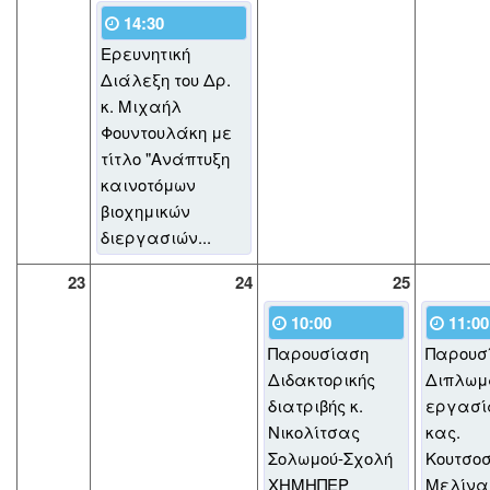
14:30
Ερευνητική
Διάλεξη του Δρ.
κ. Μιχαήλ
Φουντουλάκη με
τίτλο "Ανάπτυξη
καινοτόμων
βιοχημικών
διεργασιών...
23
24
25
10:00
11:00
Παρουσίαση
Παρουσ
Διδακτορικής
Διπλωμ
διατριβής κ.
εργασί
Νικολίτσας
κας.
Σολωμού-Σχολή
Κουτσο
ΧΗΜΗΠΕΡ
Μελίνα