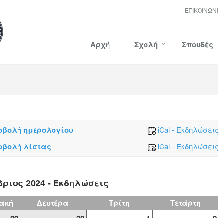
ΕΠΙΚΟΙΝΩΝ
Αρχή
Σχολή
Σπουδές
οβολή ημερολογίου
iCal - Εκδηλώσει
οβολή λίστας
iCal - Εκδηλώσει
ριος 2024 - Εκδηλώσεις
ακή
Δευτέρα
Τρίτη
Τετάρτη