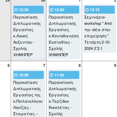
29
30
1
2
12:30
12:00
13:15
Παρουσίαση
Παρουσίαση
Σεμινάριο-
Διπλωματικής
Διπλωματικής
workshop " Από
Εργασίας
Εργασίας
την ιδέα στην
κ.Λουκή
κ.Κοντοθανάση
επιχείρηση "
Αυξεντίου -
Ευσταθίας -
Τετάρτη 2-10-
Σχολής
Σχολής
2024 |Γ2.1
ΧΗΜΗΠΕΡ
ΧΗΜΗΠΕΡ
6
7
8
9
10:00
11:00
Παρουσίαση
Παρουσίαση
Διπλωματικής
Διπλωματικής
Εργασίας της
Εργασίας
κ.Παλαιολόγου
κ.Τερζίδου
Λουίζας -
Νικολέτας -
Σταματίας --
Σχολής