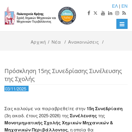
ΕΛ
|
EN
Toggle
naviga
Αρχική
/
Νέα
/
Ανακοινώσεις
/
Πρόσκληση 15ης Συνεδρίασης Συνέλευσης
της Σχολής
03/11/2025
Σας καλούμε να παραβρεθείτε στην
15η Συνεδρίαση
(3η ακαδ. έτους 2025-2026) της
Συνέλευσης
της
Μονοτμηματικής Σχολής Χημικών Μηχανικών &
Μηχανικών Περιβάλλοντος
, η οποία θα