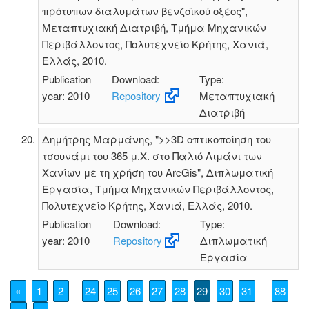
πρότυπων διαλυμάτων βενζοϊκού οξέος",
Μεταπτυχιακή Διατριβή, Τμήμα Μηχανικών
Περιβάλλοντος, Πολυτεχνείο Κρήτης, Χανιά,
Ελλάς, 2010.
Publication
Download:
Type:
year: 2010
Repository
Μεταπτυχιακή
Διατριβή
Δημήτρης Μαρμάνης, ">>3D οπτικοποίηση του
τσουνάμι του 365 μ.Χ. στο Παλιό Λιμάνι των
Χανίων με τη χρήση του ArcGis", Διπλωματική
Εργασία, Τμήμα Μηχανικών Περιβάλλοντος,
Πολυτεχνείο Κρήτης, Χανιά, Ελλάς, 2010.
Publication
Download:
Type:
year: 2010
Repository
Διπλωματική
Εργασία
«
1
2
24
25
26
27
28
29
30
31
88