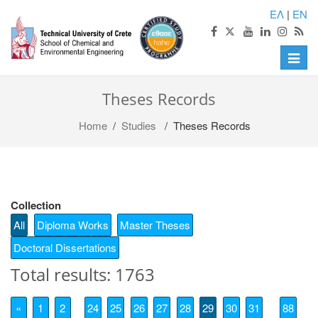
ΕΛ
|
EN
Toggle
naviga
Theses Records
Home
/
Studies
/ Theses Records
Collection
All
Diploma Works
Master Theses
Doctoral Dissertations
Total results: 1763
«
1
2
24
25
26
27
28
29
30
31
88