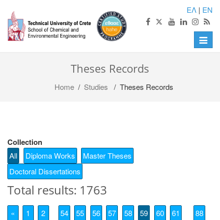
ΕΛ
|
EN
Toggle
naviga
Theses Records
Home
/
Studies
/ Theses Records
Collection
All
Diploma Works
Master Theses
Doctoral Dissertations
Total results: 1763
«
1
2
54
55
56
57
58
59
60
61
88