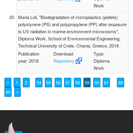
Work
Maria Loli, "Biodegradation of microplastics (pellets)
polystyrene (PS) and polypropylene (PP) after exposure
to UV radiation in marine environment microcosms",
Diploma Work, School of Environmental Engineering,
Technical University of Crete, Chania, Greece, 2018
Publication
Download:
Type:
year: 2018
Repository
Diploma
Work
«
1
2
54
55
56
57
58
59
60
61
88
89
»