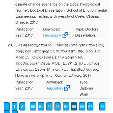
climate change scenarios on the global hydrological
regime", Doctoral Dissertation, School of Environmental
Engineering, Technical University of Crete, Chania,
Greece, 2017
Publication
Download:
Type: Doctoral
year: 2017
Repository
Dissertation
Ελένη Μοσχοπούλου, "Μοντελοποίηση υπόγειας
ροής και μεταφοράς ρύπου στην πεδιάδα των
Μοιρών Ηρακλείου με την χρήση του
προσομοιωτή Visual MODFLOW", Διπλωματική
Εργασία, Σχολή Μηχανικών Περιβάλλοντος,
Πολυτεχνείο Κρήτης, Χανιά, Ελλάς, 2017
Publication
Download:
Type:
year: 2017
Repository
Diploma
Work
«
1
2
50
51
52
53
54
55
56
57
88