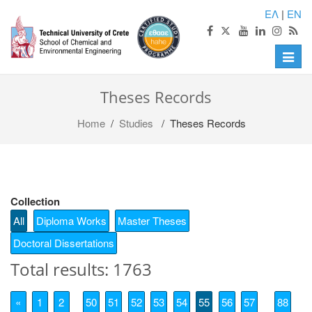
ΕΛ
|
EN
Toggle
naviga
Theses Records
Home
/
Studies
/ Theses Records
Collection
All
Diploma Works
Master Theses
Doctoral Dissertations
Total results: 1763
«
1
2
50
51
52
53
54
55
56
57
88