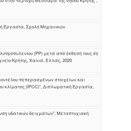
υ στην περιοχή Μεσσαρά της νήσου Κρήτης",
κή Εργασία, Σχολή Μηχανικών
υπροπυλενίου (PP) μετά από έκθεσή τους σε
είο Κρήτης, Χανιά, Ελλάς, 2020
μοντέλου πεπερασμένων στοιχείων και
υ κλίματος (IPCC)", Διπλωματική Εργασία,
ση υδατικών δειγμάτων", Μεταπτυχιακή