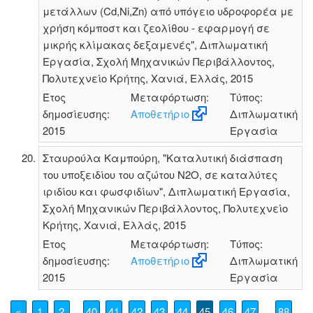
μετάλλων (Cd,Ni,Zn) από υπόγειο υδροφορέα με
χρήση κόμποστ και ζεολίθου - εφαρμογή σε
μικρής κλίμακας δεξαμενές", Διπλωματική
Εργασία, Σχολή Μηχανικών Περιβάλλοντος,
Πολυτεχνείο Κρήτης, Χανιά, Ελλάς, 2015
Έτος
Μεταφόρτωση:
Τύπος:
δημοσίευσης:
Αποθετήριο
Διπλωματική
2015
Εργασία
Σταυρούλα Καμπούρη, "Καταλυτική διάσπαση
του υποξειδίου του αζώτου Ν2Ο, σε καταλύτες
ιριδίου και φωσφιδίων", Διπλωματική Εργασία,
Σχολή Μηχανικών Περιβάλλοντος, Πολυτεχνείο
Κρήτης, Χανιά, Ελλάς, 2015
Έτος
Μεταφόρτωση:
Τύπος:
δημοσίευσης:
Αποθετήριο
Διπλωματική
2015
Εργασία
«
1
2
40
41
42
43
44
45
46
47
88