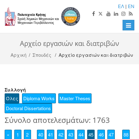
ΕΛ
|
EN
Toggle
naviga
Αρχείο εργασιών και διατριβών
Αρχική
/
Σπουδές
/ Αρχείο εργασιών και διατριβών
Συλλογή
Όλες
Diploma Works
Master Theses
Doctoral Dissertations
Σύνολο αποτελεσμάτων: 1763
«
1
2
40
41
42
43
44
45
46
47
88