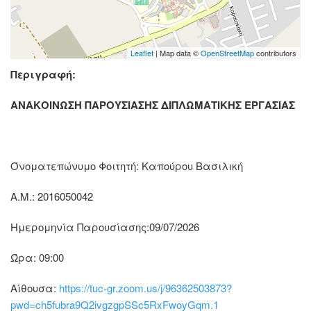
Leaflet
| Map data ©
OpenStreetMap
contributors
Περιγραφή:
ΑΝΑΚΟΙΝΩΣΗ ΠΑΡΟΥΣΙΑΣΗΣ ΔΙΠΛΩΜΑΤΙΚΗΣ ΕΡΓΑΣΙΑΣ
Όνοματεπώνυμο Φοιτητή: Καπούρου Βασιλική
Α.Μ.: 2016050042
Ημερομηνία Παρουσίασης:09/07/2026
Ώρα: 09:00
Αίθουσα:
https://tuc-gr.zoom.us/j/96362503873?
pwd=ch5fubra9Q2ivgzgpSSc5RxFwoyGqm.1