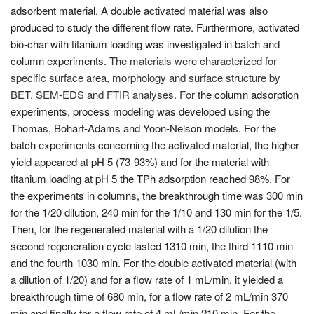
adsorbent material. A double activated material was also
produced to study the different flow rate.
Furthermore, activated
bio-char with titanium loading was investigated in batch and
column experiments.
The materials were characterized for
specific surface area, morphology and surface structure by
BET, SEM-EDS and FTIR analyses. For
the column adsorption
experiments, process modeling was developed using the
Thomas, Bohart-Adams and Yoon-Nelson models.
For the
batch experiments concerning the activated material, the higher
yield appeared at pH 5 (73-93%) and for the material with
titanium loading at pH 5 the TPh adsorption reached 98%. For
the experiments in columns, the breakthrough time was 300 min
for the 1/20 dilution, 240 min for the 1/10 and 130 min for the 1/5.
Then, for the regenerated material with a 1/20 dilution the
second regeneration cycle lasted 1310 min, the third 1110 min
and the fourth 1030 min. For the double activated material (with
a dilution of 1/20) and for a flow rate of 1 mL/min, it yielded a
breakthrough time of 680 min, for a flow rate of 2 mL/min 370
min and finally for a flow rate of 4 mL/min 210 min. For the