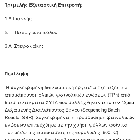
Τριμελής Εξεταστική Επιτροπή
:
1 Α Γιαννής
2. Π. Παναγιωτοπούλου
3 Α. Στεφανάκης
Περίληψη
:
Η συγκεκριμένη διπλωματική εργασία εξετάζει την
απομάκρυνση ολικών φαινολικών ενώσεων (TPh) από
διασταλάγματα ΧΥΤΑ που συλλέχθηκαν
από την έξοδο
Δεξαμενής Διαλείποντος Έργου (Sequencing Batch
Reactor SBR). Συγκεκριμένα, η προσρόφηση φαινολικών
ενώσεων επιτεύχθηκε με την χρήση φύλλων φοίνικα
που μέσω της διαδικασίας της πυρόλυσης (600 °C)
μετατράπηκε σε βιοεξανθράκωμα που στην συνέχεια