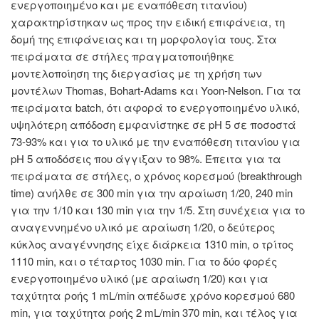
ενεργοποιημένο και με εναπόθεση τιτανίου)
χαρακτηρίστηκαν ως προς την ειδική επιφάνεια, τη
δομή της επιφάνειας και τη μορφολογία τους. Στα
πειράματα σε στήλες πραγματοποιήθηκε
μοντελοποίηση της διεργασίας με τη χρήση των
μοντέλων Thomas, Bohart-Adams και Yoon-Nelson. Για τα
πειράματα batch, ότι αφορά το ενεργοποιημένο υλικό,
υψηλότερη απόδοση εμφανίστηκε σε pH 5 σε ποσοστά
73-93% και για το υλικό με την εναπόθεση τιτανίου για
pH 5 αποδόσεις που άγγιξαν το 98%. Έπειτα για τα
πειράματα σε στήλες, ο χρόνος κορεσμού (breakthrough
time) ανήλθε σε 300 min για την αραίωση 1/20, 240 min
για την 1/10 και 130 min για την 1/5. Στη συνέχεια για το
αναγεννημένο υλικό με αραίωση 1/20, ο δεύτερος
κύκλος αναγέννησης είχε διάρκεια 1310 min, ο τρίτος
1110 min, και ο τέταρτος 1030 min. Για το δύο φορές
ενεργοποιημένο υλικό (με αραίωση 1/20) και για
ταχύτητα ροής 1 mL/min απέδωσε χρόνο κορεσμού 680
min, για ταχύτητα ροής 2 mL/min 370 min, και τέλος για