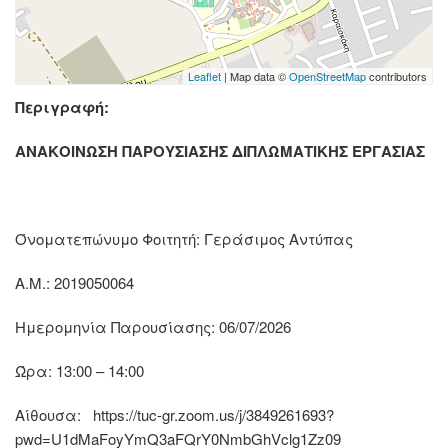
Leaflet
| Map data ©
OpenStreetMap
contributors
Περιγραφή:
ΑΝΑΚΟΙΝΩΣΗ ΠΑΡΟΥΣΙΑΣΗΣ ΔΙΠΛΩΜΑΤΙΚΗΣ ΕΡΓΑΣΙΑΣ
Όνοματεπώνυμο Φοιτητή: Γεράσιμος Αντύπας
Α.Μ.: 2019050064
Ημερομηνία Παρουσίασης: 06/07/2026
Ώρα: 13:00 – 14:00
Αίθουσα: https://tuc-gr.zoom.us/j/3849261693?
pwd=U1dMaFoyYmQ3aFQrY0NmbGhVclg1Zz09