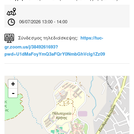
06/07/2026 13:00 - 14:00
Σύνδεσμος τηλεδιάσκεψης:
https://tuc-
gr.zoom.us/j/3849261693?
pwd=U1dMaFoyYmQ3aFQrY0NmbGhVclg1Zz09
+
-