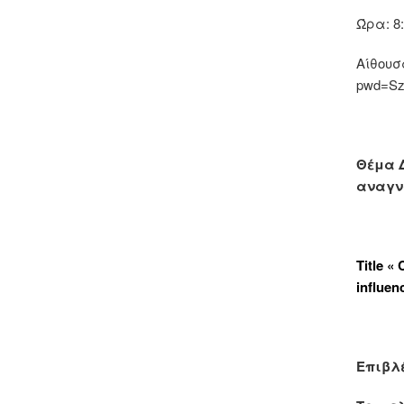
Ώρα: 8
Αίθουσα
pwd=S
Θέμα Δ
αναγνώ
Title «
influen
Επιβλ