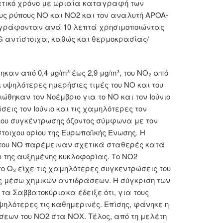
τικό χρόνο με ωριαία καταγραφή των
ους ρύπους ΝΟ και ΝΟ2 και τον αναλυτή APOA-
καταγράφονταν ανά 10 λεπτά χρησιμοποιώντας
G αντίστοιχα, καθώς και θερμοκρασίας/
καν από 0,4 μg/m³ έως 2,9 μg/m³, του ΝΟ₂ από
 Οι υψηλότερες ημερήσιες τιμές του ΝΟ και του
θηκαν τον Νοέμβριο για το ΝΟ και τον Ιούνιο
εις τον Ιούνιο και τις χαμηλότερες τον
ίου συγκέντρωσης όζοντος σύμφωνα με τον
τοιχου ορίου της Ευρωπαϊκής Ένωσης. Η
ς του ΝΟ παρέμειναν σχετικά σταθερές κατά
ω της αυξημένης κυκλοφορίας. Το NO2
το Ο₃ είχε τις χαμηλότερες συγκεντρώσεις του
ς μέσω χημικών αντιδράσεων. Η σύγκριση των
α Σαββατοκύριακα έδειξε ότι, για τους
υψηλότερες τις καθημερινές. Επίσης, φάνηκε η
εων του ΝΟ2 στα ΝΟΧ. Τέλος, από τη μελέτη