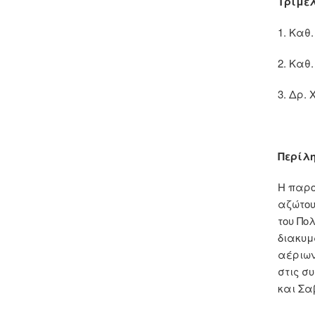
Τριμελ
1. Καθ
2. Καθ
3. Δρ.
Περίλ
Η παρο
αζώτου
του Πο
διακυμ
αέριων
στις σ
και Σα