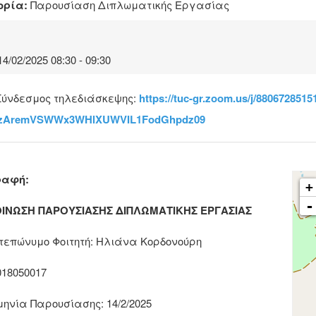
ορία:
Παρουσίαση Διπλωματικής Εργασίας
14/02/2025 08:30 - 09:30
ύνδεσμος τηλεδιάσκεψης:
https://tuc-gr.zoom.us/j/8806728515
zAremVSWWx3WHlXUWVIL1FodGhpdz09
ραφή:
+
-
ΙΝΩΣΗ ΠΑΡΟΥΣΙΑΣΗΣ ΔΙΠΛΩΜΑΤΙΚΗΣ ΕΡΓΑΣΙΑΣ
επώνυμο Φοιτητή: Ηλιάνα Κορδονούρη
018050017
ηνία Παρουσίασης: 14/2/2025