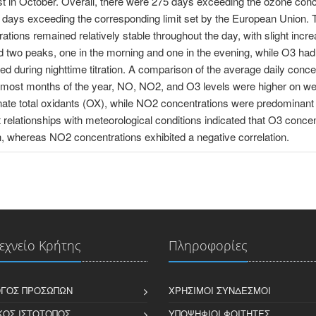
st in October. Overall, there were 275 days exceeding the ozone conce
days exceeding the corresponding limit set by the European Union. T
ations remained relatively stable throughout the day, with slight incr
d two peaks, one in the morning and one in the evening, while O3 had i
d during nighttime titration. A comparison of the average daily co
r most months of the year, NO, ΝΟ2, and O3 levels were higher on we
ate total oxidants (OX), while ΝΟ2 concentrations were predominant i
t relationships with meteorological conditions indicated that O3 concen
n, whereas ΝΟ2 concentrations exhibited a negative correlation.
εχνείο Κρήτης
Πληροφορίες
ΓΟΣ ΠΡΟΣΏΠΩΝ
ΧΡΉΣΙΜΟΙ ΣΎΝΔΕΣΜΟΙ
ΚΌΣ ΙΣΤΌΤΟΠΟΣ
ΥΠΟΨΉΦΙΟΙ ΦΟΙΤΗΤΈΣ