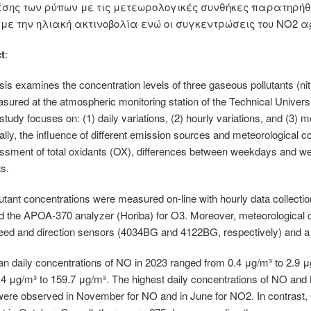
έσης των ρύπων με τις μετεωρολογικές συνθήκες παρατηρήθη
 με την ηλιακή ακτινοβολία ενώ οι συγκεντρώσεις του ΝΟ2 α
t
:
sis examines the concentration levels of three gaseous pollutants (ni
ured at the atmospheric monitoring station of the Technical Universi
study focuses on: (1) daily variations, (2) hourly variations, and (3) m
ally, the influence of different emission sources and meteorological co
ssment of total oxidants (OX), differences between weekdays and we
ts.
utant concentrations were measured on-line with hourly data collect
 the APOA-370 analyzer (Horiba) for O3. Moreover, meteorological c
eed and direction sensors (4034BG and 4122BG, respectively) and a
n daily concentrations of NO in 2023 ranged from 0.4 μg/m³ to 2.9 
.4 μg/m³ to 159.7 μg/m³. The highest daily concentrations of NO and
ere observed in November for NO and in June for ΝΟ2. In contrast, O