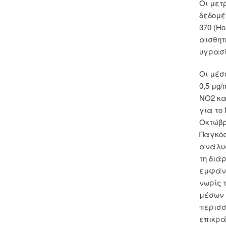
Οι μετ
δεδομέ
370 (H
αισθητ
υγρασί
Οι μέσ
0,5 μg/
NO2 κα
για το
Οκτώβρ
Παγκόσ
ανάλυσ
τη διά
εμφάνι
νωρίς 
μέσων 
περισσ
επικρά