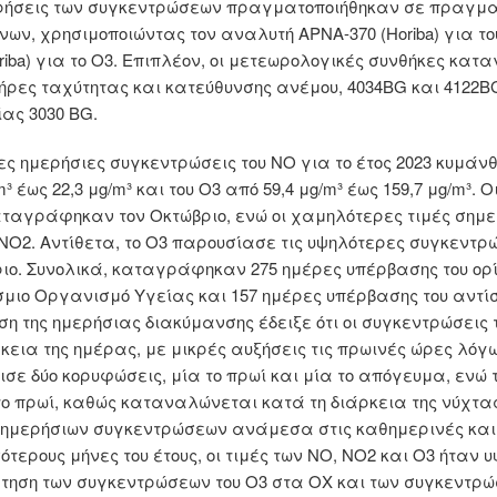
ρήσεις των συγκεντρώσεων πραγματοποιήθηκαν σε πραγμα
νων, χρησιμοποιώντας τον αναλυτή APNA-370 (Horiba) για τ
oriba) για το Ο3. Επιπλέον, οι μετεωρολογικές συνθήκες 
ήρες ταχύτητας και κατεύθυνσης ανέμου, 4034BG και 4122B
ας 3030 BG.
ες ημερήσιες συγκεντρώσεις του ΝΟ για το έτος 2023 κυμάνθη
m³ έως 22,3 μg/m³ και του O3 από 59,4 μg/m³ έως 159,7 μg/m³.
ταγράφηκαν τον Οκτώβριο, ενώ οι χαμηλότερες τιμές σημειώ
 NO2. Αντίθετα, το O3 παρουσίασε τις υψηλότερες συγκεντρώσ
ιο. Συνολικά, καταγράφηκαν 275 ημέρες υπέρβασης του ορ
μιο Οργανισμό Υγείας και 157 ημέρες υπέρβασης του αντίσ
η της ημερήσιας διακύμανσης έδειξε ότι οι συγκεντρώσει
ρκεια της ημέρας, με μικρές αυξήσεις τις πρωινές ώρες λόγ
σε δύο κορυφώσεις, μία το πρωί και μία το απόγευμα, ενώ 
το πρωί, καθώς καταναλώνεται κατά τη διάρκεια της νύχτα
ημερήσιων συγκεντρώσεων ανάμεσα στις καθημερινές και τ
ότερους μήνες του έτους, οι τιμές των ΝΟ, NO2 και O3 ήταν 
τηση των συγκεντρώσεων του Ο3 στα ΟΧ και των συγκεντρώσ