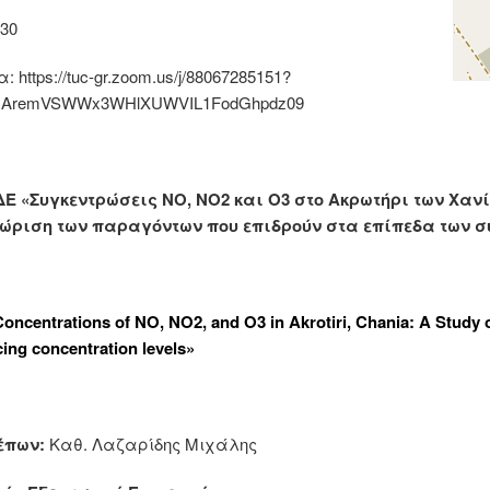
:30
: https://tuc-gr.zoom.us/j/88067285151?
zAremVSWWx3WHlXUWVIL1FodGhpdz09
E «Συγκεντρώσεις ΝΟ, ΝΟ2 και Ο3 στο Ακρωτήρι των Χαν
ριση των παραγόντων που επιδρούν στα επίπεδα των σ
 Concentrations of NO, NO2, and O3 in Akrotiri, Chania: A Study o
cing concentration levels»
έπων:
Καθ. Λαζαρίδης Μιχάλης