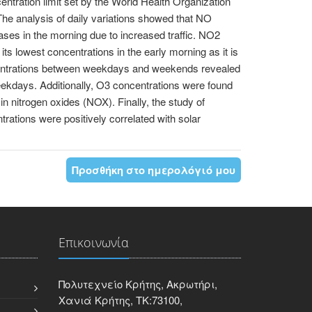
ntration limit set by the World Health Organization
he analysis of daily variations showed that NO
eases in the morning due to increased traffic. ΝΟ2
ts lowest concentrations in the early morning as it is
ncentrations between weekdays and weekends revealed
ekdays. Additionally, O3 concentrations were found
n nitrogen oxides (NOX). Finally, the study of
trations were positively correlated with solar
Προσθήκη στο ημερολόγιό μου
Επικοινωνία
Πολυτεχνείο Κρήτης, Ακρωτήρι,
Χανιά Κρήτης, ΤΚ:73100,