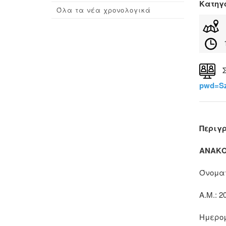
Κατηγ
Όλα τα νέα χρονολογικά
Σ
pwd=S
Περιγ
ΑΝΑΚΟ
Όνοματ
Α.Μ.: 2
Ημερομ