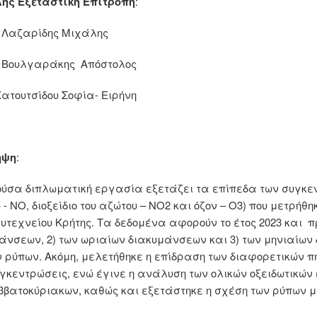
ής Εξεταστική Επιτροπή
:
. Λαζαρίδης Μιχάλης
. Βουλγαράκης Απόστολος
 Χατουτσίδου Σοφία- Ειρήνη
ηψη
:
ύσα διπλωματική εργασία εξετάζει τα επίπεδα των συγκεν
 - NO, διοξείδιο του αζώτου – NO2 και όζον – O3) που μετρ
λυτεχνείου Κρήτης. Τα δεδομένα αφορούν το έτος 2023 και 
άνσεων, 2) των ωριαίων διακυμάνσεων και 3) των μηνιαίω
 ρύπων. Ακόμη, μελετήθηκε η επίδραση των διαφορετικών 
υγκεντρώσεις, ενώ έγινε η ανάλυση των ολικών οξειδωτικών
ββατοκύριακων, καθώς και εξετάστηκε η σχέση των ρύπων μ