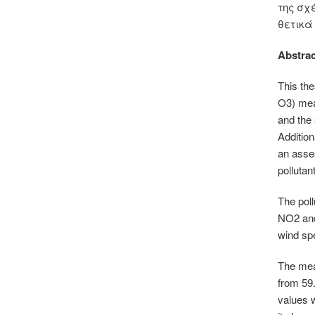
της σχ
θετικά
Abstrac
This the
O3) meas
and the 
Addition
an asse
pollutan
The poll
ΝΟ2 and
wind sp
The mea
from 59
values w