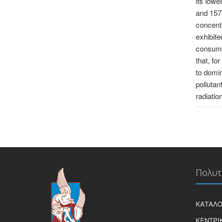
its lowe
and 157 
concentr
exhibite
consume
that, fo
to domin
pollutan
radiatio
Πολυτ
ΚΑΤΆΛΟ
ΚΕΝΤΡΙ