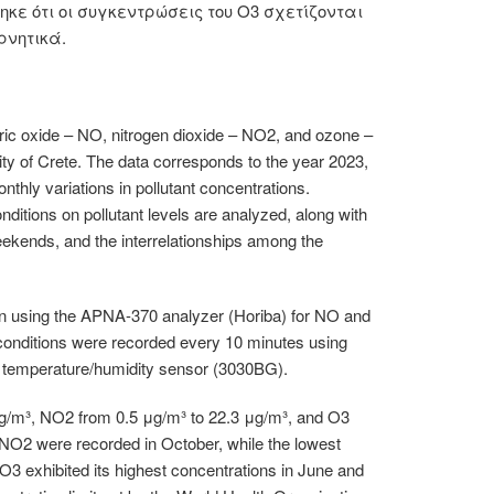
κε ότι οι συγκεντρώσεις του O3 σχετίζονται
ρνητικά.
tric oxide – NO, nitrogen dioxide – ΝΟ2, and ozone –
ty of Crete. The data corresponds to the year 2023,
onthly variations in pollutant concentrations.
nditions on pollutant levels are analyzed, along with
ekends, and the interrelationships among the
ion using the APNA-370 analyzer (Horiba) for NO and
onditions were recorded every 10 minutes using
 temperature/humidity sensor (3030BG).
μg/m³, ΝΟ2 from 0.5 μg/m³ to 22.3 μg/m³, and O3
 ΝΟ2 were recorded in October, while the lowest
3 exhibited its highest concentrations in June and