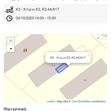
Κ3 - Κτίριο Κ3, Κ3.44/Α17
04/10/2023 14:00 - 15:00
+
-
×
Κ3 - Κτίριο Κ3, Κ3.44/Α17
Leaflet
| Map data ©
OpenStreetMap
contributors
Περιγραφή: