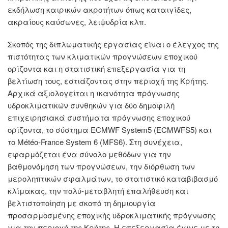
εκδήλωση καιρικών ακροτήτων όπως καταιγίδες,
ακραίους καύσωνες, λειψυδρία κλπ.
Σκοπός της διπλωματικής εργασίας είναι ο έλεγχος της
πιστότητας των κλιματικών προγνώσεων εποχικού
ορίζοντα και η στατιστική επεξεργασία για τη
βελτίωση τους, εστιάζοντας στην περιοχή της Κρήτης.
Αρχικά αξιολογείται η ικανότητα πρόγνωσης
υδροκλιματικών συνθηκών για δύο δημοφιλή
επιχειρησιακά συστήματα πρόγνωσης εποχικού
ορίζοντα, το σύστημα ECMWF System5 (ECMWFS5) και
το Météo-France System 6 (MFS6). Στη συνέχεια,
εφαρμόζεται ένα σύνολο μεθόδων για την
βαθμονόμηση των προγνώσεων, την διόρθωση των
μεροληπτικών σφαλμάτων, το στατιστικό καταβιβασμό
κλίμακας, την πολύ-μεταβλητή επαλήθευση και
βελτιστοποίηση με σκοπό τη δημιουργία
προσαρμοσμένης εποχικής υδροκλιματικής πρόγνωσης
για την περιοχή της Κρήτης. Η επεξεργασία έγινε με τη