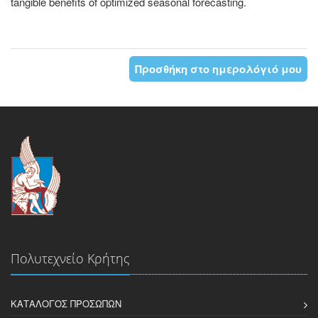
tangible benefits of optimized seasonal forecasting.
Προσθήκη στο ημερολόγιό μου
Πολυτεχνείο Κρήτης
ΚΑΤΆΛΟΓΟΣ ΠΡΟΣΏΠΩΝ