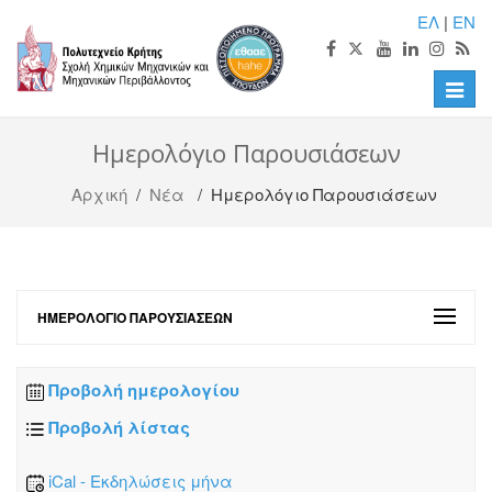
ΕΛ
|
EN
Toggle
naviga
Ημερολόγιο Παρουσιάσεων
Αρχική
/
Νέα
/ Ημερολόγιο Παρουσιάσεων
ΗΜΕΡΟΛΌΓΙΟ ΠΑΡΟΥΣΙΆΣΕΩΝ
Προβολή ημερολογίου
Προβολή λίστας
iCal - Εκδηλώσεις μήνα