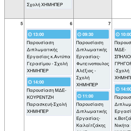
Σχολή ΧΗΜΗΠΕΡ
5
6
7
13:00
09:30
10:0
Παρουσίαση
Παρουσίαση
Παρουσ
Διπλωματικής
Διπλωματικής
ΜΔΕ-
Εργασίας κ.Αντύπα
Εργασίας-
ΣΠΗΛΙ
Γερασίμου - Σχολή
Φωτεινοπουλος
ΓΡΗΓΟ
ΧΗΜΗΠΕΡ
Αλέξιος -
-Σχολή
Σχολή
ΧΗΜΗΠ
14:00
ΧΗΜΗΠΕΡ
14:0
Παρουσίαση ΜΔΕ-
11:00
ΚΟΥΡΕΝΤΖΗ
Παρουσ
Παρασκευή-Σχολή
Παρουσίαση
Διπλωμ
ΧΗΜΗΠΕΡ
Διπλωματικής
Εργασ
Εργασίας-
κ.Βοτζ
Καλαϊτζάκης
Νικήτα 