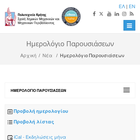
ΕΛ
|
EN
Toggle
naviga
Ημερολόγιο Παρουσιάσεων
Αρχική
/
Νέα
/ Ημερολόγιο Παρουσιάσεων
ΗΜΕΡΟΛΌΓΙΟ ΠΑΡΟΥΣΙΆΣΕΩΝ
Προβολή ημερολογίου
Προβολή λίστας
iCal - Εκδηλώσεις μήνα