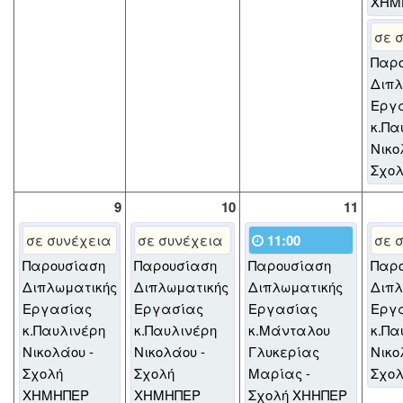
ΧΗΜ
σε 
Παρ
Διπλ
Εργ
κ.Πα
Νικο
Σχο
9
10
11
σε συνέχεια
σε συνέχεια
11:00
σε 
Παρουσίαση
Παρουσίαση
Παρουσίαση
Παρ
Διπλωματικής
Διπλωματικής
Διπλωματικής
Διπλ
Εργασίας
Εργασίας
Εργασίας
Εργ
κ.Παυλινέρη
κ.Παυλινέρη
κ.Μάνταλου
κ.Πα
Νικολάου -
Νικολάου -
Γλυκερίας
Νικο
Σχολή
Σχολή
Μαρίας -
Σχο
ΧΗΜΗΠΕΡ
ΧΗΜΗΠΕΡ
Σχολή ΧΗΗΠΕΡ