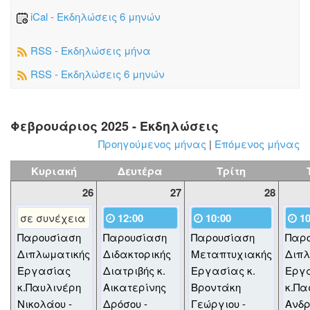
iCal - Εκδηλώσεις 6 μηνών
RSS - Εκδηλώσεις μήνα
RSS - Εκδηλώσεις 6 μηνών
Φεβρουάριος 2025 - Εκδηλώσεις
Προηγούμενος μήνας
|
Επόμενος μήνας
Κυριακή
Δευτέρα
Τρίτη
26
27
28
σε συνέχεια
12:00
10:00
10
Παρουσίαση
Παρουσίαση
Παρουσίαση
Παρ
Διπλωματικής
Διδακτορικής
Μεταπτυχιακής
Διπλ
Εργασίας
Διατριβής κ.
Εργασίας κ.
Εργ
κ.Παυλινέρη
Αικατερίνης
Βροντάκη
κ.Πα
Νικολάου -
Δρόσου -
Γεώργιου -
Ανδρ